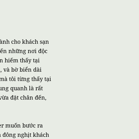
dành cho khách sạn
 đến những nơi độc
ên hiếm thấy tại
 và bờ biển dài
à tôi từng thấy tại
ung quanh là rất
 vừa đặt chân đến,
ier muốn bước ra
à đông nghịt khách