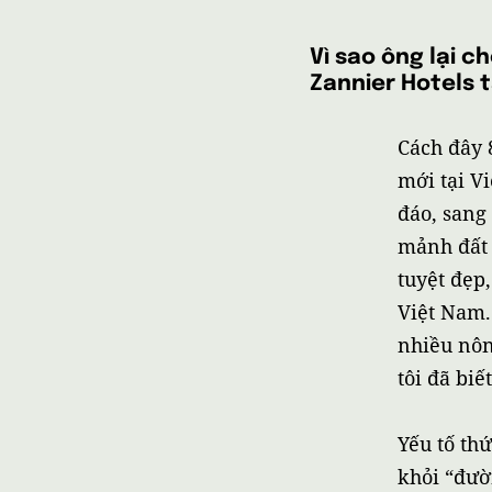
Vì sao ông lại 
Zannier Hotels 
Cách đây 
mới tại V
đáo, sang 
mảnh đất 
tuyệt đẹp
Việt Nam.
nhiều nôn
tôi đã bi
Yếu tố th
khỏi “đườ