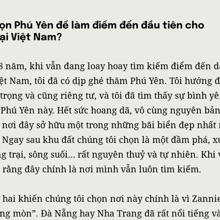
chọn Phú Yên để làm điểm đến đầu tiên cho
tại Việt Nam?
8 năm, khi vẫn đang loay hoay tìm kiếm điểm đến 
iệt Nam, tôi đã có dịp ghé thăm Phú Yên. Tôi hướng
trọng và cũng riêng tư, và tôi đã tìm thấy sự bình y
Phú Yên này. Hết sức hoang dã, vô cùng nguyên bản,
, nơi đây sở hữu một trong những bãi biển đẹp nhất m
 Ngay sau khu đất chúng tôi chọn là một đầm phá, x
g trại, sông suối… rất nguyên thuỷ và tự nhiên. Khi
ết rằng đây chính là nơi mình vẫn luôn tìm kiếm.
ứ hai khiến chúng tôi chọn nơi này chính là vì Zann
ng mòn”. Đà Nẵng hay Nha Trang đã rất nổi tiếng v