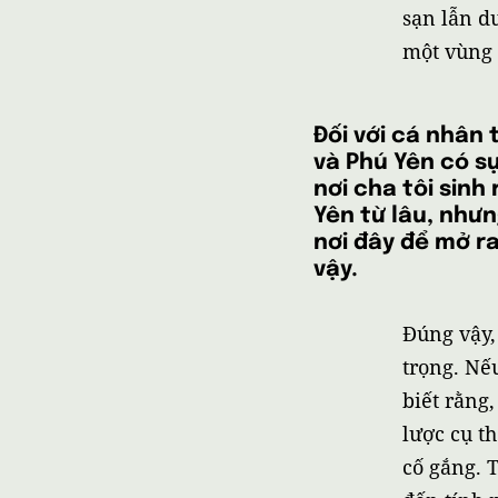
sạn lẫn d
một vùng 
Ðối với cá nhân t
và Phú Yên có s
nơi cha tôi sinh
Yên từ lâu, như
nơi đây để mở r
vậy.
Đúng vậy, 
trọng. Nế
biết rằng
lược cụ t
cố gắng. 