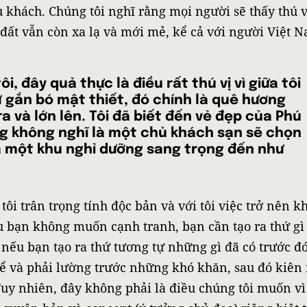
u khách. Chúng tôi nghĩ rằng mọi người sẽ thấy thú 
đất vẫn còn xa lạ và mới mẻ, kể cả với người Việt 
ôi, đây quả thực là điều rất thú vị vì giữa tôi
ự gắn bó mật thiết, đó chính là quê hương
 ra và lớn lên. Tôi đã biết đến vẻ đẹp của Phú
ng không nghĩ là một chủ khách sạn sẽ chọn
a một khu nghỉ dưỡng sang trọng đến như
tôi trân trọng tính độc bản và với tôi việc trở nên k
u bạn không muốn cạnh tranh, bạn cần tạo ra thứ gì 
, nếu bạn tạo ra thứ tương tự những gì đã có trước đ
hể và phải lường trước những khó khăn, sau đó kiê
Tuy nhiên, đây không phải là điều chúng tôi muốn v