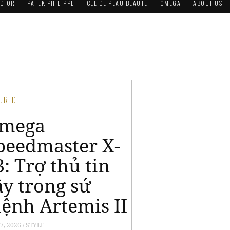
DIOR
PATEK PHILIPPE
CLÉ DE PEAU BEAUTÉ
OMEGA
ABOUT US
TURED
mega
peedmaster
Dark Side of
he Moon”: Di
ản Apollo hội
gộ trong kỷ