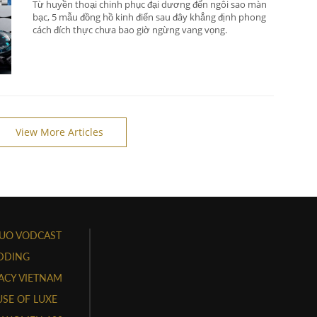
Từ huyền thoại chinh phục đại dương đến ngôi sao màn
bạc, 5 mẫu đồng hồ kinh điển sau đây khẳng định phong
cách đích thực chưa bao giờ ngừng vang vọng.
View More Articles
UO VODCAST
DDING
ACY VIETNAM
SE OF LUXE