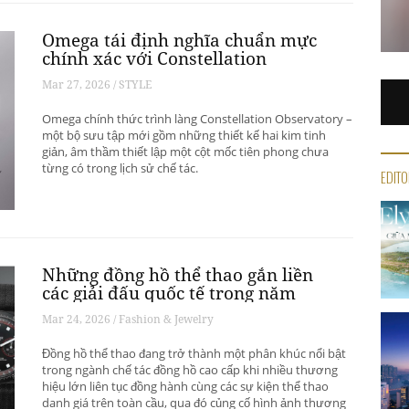
Omega tái định nghĩa chuẩn mực
chính xác với Constellation
Observatory
Mar 27, 2026 / STYLE
Omega chính thức trình làng Constellation Observatory –
một bộ sưu tập mới gồm những thiết kế hai kim tinh
giản, âm thầm thiết lập một cột mốc tiên phong chưa
từng có trong lịch sử chế tác.
EDITO
Những đồng hồ thể thao gắn liền
các giải đấu quốc tế trong năm
2026 (P1)
Mar 24, 2026 / Fashion & Jewelry
Đồng hồ thể thao đang trở thành một phân khúc nổi bật
trong ngành chế tác đồng hồ cao cấp khi nhiều thương
hiệu lớn liên tục đồng hành cùng các sự kiện thể thao
danh giá trên toàn cầu, qua đó củng cố hình ảnh thương