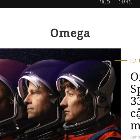
ROLEX
CHANEL
Omega
FEA
O
S
“
T
s
n