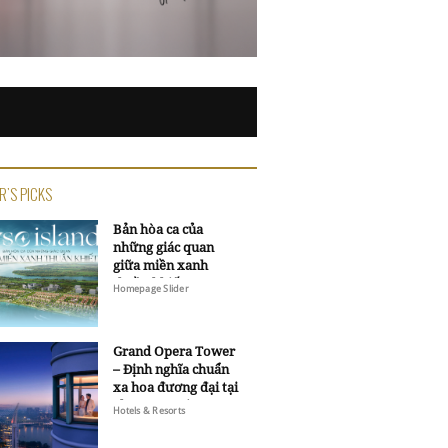
R'S PICKS
Bản hòa ca của
những giác quan
giữa miền xanh
thuần khiết
Homepage Slider
Grand Opera Tower
– Định nghĩa chuẩn
xa hoa đương đại tại
Sheraton Saigon
Hotels & Resorts
Grand Opera Hotel