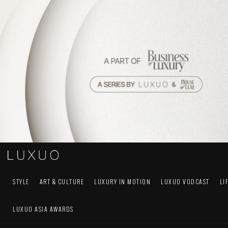
STYLE
ART & CULTURE
LUXURY IN MOTION
LUXUO VODCAST
LI
LUXUO ASIA AWARDS