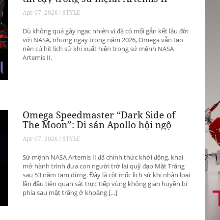
Apr 07, 2026 / STYLE
Dù không quá gây ngạc nhiên vì đã có mối gắn kết lâu đời
với NASA, nhưng ngay trong năm 2026, Omega vẫn tạo
nên cú hít lịch sử khi xuất hiện trong sứ mệnh NASA
Artemis II.
Omega Speedmaster “Dark Side of
The Moon”: Di sản Apollo hội ngộ
trong kỷ nguyên Artemis II
Apr 07, 2026 / STYLE
Sứ mệnh NASA Artemis II đã chính thức khởi động, khai
mở hành trình đưa con người trở lại quỹ đạo Mặt Trăng
sau 53 năm tạm dừng. Đây là cột mốc lịch sử khi nhân loại
lần đầu tiên quan sát trực tiếp vùng không gian huyền bí
phía sau mặt trăng ở khoảng […]