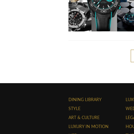
DINING LIBRARY
LUX
STYLE
WE
ART & CULTURE
LEG
LUXURY IN MOTION
HOU