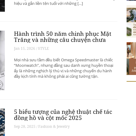
hiệu và gắn liền tên tuổi với những […]
Hành trình 50 năm chinh phục Mặt
Trăng và những câu chuyện chưa
kể của Omega Speedmaster
Jan 15, 2026 / STYLE
Mọi nhà sưu tầm đều biết Omega Speedmaster là chiếc
“Moonwatch”, nhưng đằng sau danh xưng huyền thoại
ấy là những nghịch lý thú vị và những chuyến du hành
đầy kịch tính mà không phải ai cũng tường tận.
5 biểu tượng của nghệ thuật chế tác
đồng hồ và cột mốc 2025
Sep 28, 2025 / Fashion & Jewelry