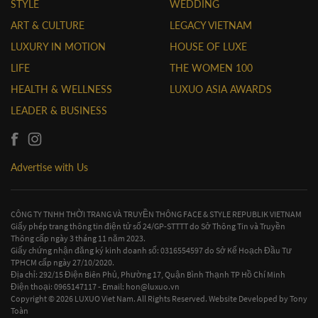
STYLE
WEDDING
ART & CULTURE
LEGACY VIETNAM
LUXURY IN MOTION
HOUSE OF LUXE
LIFE
THE WOMEN 100
HEALTH & WELLNESS
LUXUO ASIA AWARDS
LEADER & BUSINESS
Advertise with Us
CÔNG TY TNHH THỜI TRANG VÀ TRUYỀN THÔNG FACE & STYLE REPUBLIK VIETNAM
Giấy phép trang thông tin điện tử số 24/GP-STTTT do Sở Thông Tin và Truyền
Thông cấp ngày 3 tháng 11 năm 2023.
Giấy chứng nhận đăng ký kinh doanh số: 0316554597 do Sở Kế Hoạch Đầu Tư
TPHCM cấp ngày 27/10/2020.
Địa chỉ: 292/15 Điện Biên Phủ, Phường 17, Quận Bình Thạnh TP Hồ Chí Minh
Điện thoại: 0965147117 - Email:
hon@luxuo.vn
Copyright © 2026 LUXUO Viet Nam. All Rights Reserved. Website Developed by
Tony
Toàn