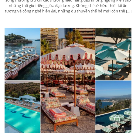
những thế giới riêng giữa đại dương. Không chỉ sở hữu thiết kế ấn
tượng và công nghệ hiện đại, những du thuyền thế hệ mới còn trải […]