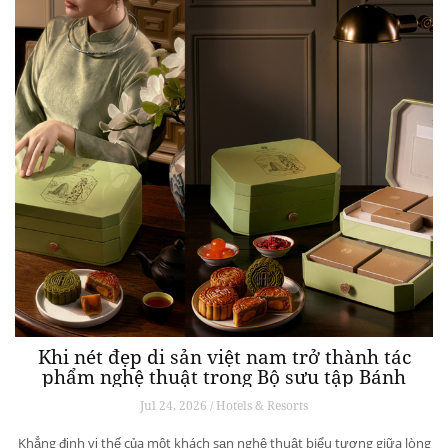
Khi nét đẹp di sản việt nam trở thành tác
phẩm nghệ thuật trong Bộ sưu tập Bánh
trung thu “Muse Des Arts” tại Hôtel des Arts
Jul 24, 2026 / Hotels & Resorts
Saigon
Khẳng định vị thế của một khách sạn nghệ thuật biểu tượng giữa lòng