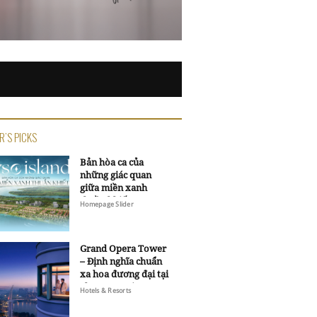
R'S PICKS
Bản hòa ca của
những giác quan
giữa miền xanh
thuần khiết
Homepage Slider
Grand Opera Tower
– Định nghĩa chuẩn
xa hoa đương đại tại
Sheraton Saigon
Hotels & Resorts
Grand Opera Hotel