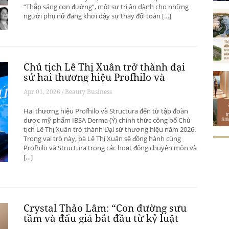
“Thắp sáng con đường”, một sự tri ân dành cho những
người phụ nữ đang khơi dậy sự thay đổi toàn […]
Chủ tịch Lê Thị Xuân trở thành đại
sứ hai thương hiệu Profhilo và
Structura
Apr 01, 2026 / Beauty Business
Hai thương hiệu Profhilo và Structura đến từ tập đoàn
dược mỹ phẩm IBSA Derma (Ý) chính thức công bố Chủ
tịch Lê Thị Xuân trở thành Đại sứ thương hiệu năm 2026.
Trong vai trò này, bà Lê Thị Xuân sẽ đồng hành cùng
Profhilo và Structura trong các hoạt động chuyên môn và
[…]
Crystal Thảo Lâm: “Con đường sưu
tầm và đấu giá bắt đầu từ kỷ luật
và được nuôi dưỡng bằng kiến