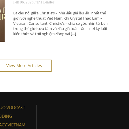
Feb 06, 2026 / The Leader
thức”
Là cầu nối giữa Christie’s – nhà đấu giá lâu đời nhất thế
giới với nghệ thuật Việt Nam, chị Crystal Thảo Lâm –
Vietnam Consultant, Christie’s – chia sẻ góc nhìn từ bên
trong thế giới sưu tầm và đấu giá toàn cầu – nơi kỷ luật,
kiến thức và trải nghiệm đóng vai […]
View More Articles
UO VODCAST
DDING
ACY VIETNAM