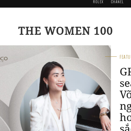
ROLEX
CHANEL
THE WOMEN 100
FEA
C
I
A
T
h
“