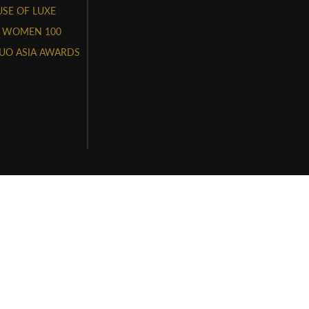
SE OF LUXE
 WOMEN 100
UO ASIA AWARDS
HÔNG FACE & STYLE REPUBLIK VIETNAM
P-STTTT do Sở Thông Tin và Truyền Thông cấp ngày 3 tháng 11
 0316554597 do Sở Kế Hoạch Đầu Tư TPHCM cấp ngày
, Quận Bình Thạnh TP Hồ Chí Minh
.vn
ts Reserved. Website Developed by
Tony Toàn