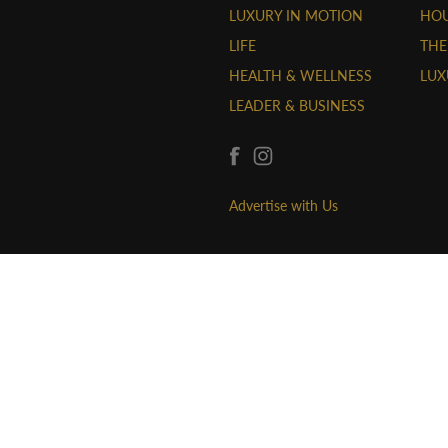
LUXURY IN MOTION
HOU
LIFE
THE
HEALTH & WELLNESS
LUX
LEADER & BUSINESS
Advertise with Us
CÔNG TY TNHH THỜI TRANG VÀ TRUYỀN T
Giấy phép trang thông tin điện tử số 24/G
năm 2023.
Giấy chứng nhận đăng ký kinh doanh số:
27/10/2020.
Địa chỉ: 292/15 Điện Biên Phủ, Phường 17
Điện thoại: 0965147117 - Email:
hon@luxuo
Copyright © 2026 LUXUO Viet Nam. All Righ