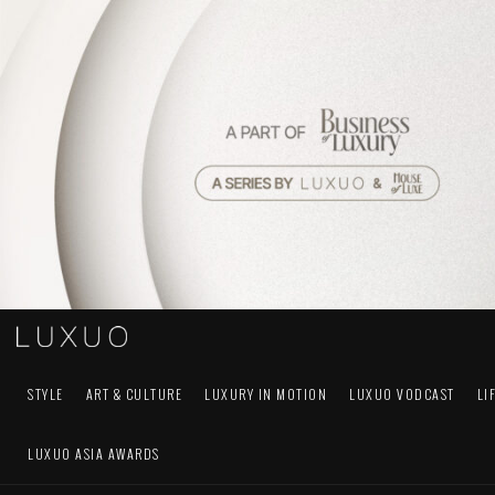
STYLE
ART & CULTURE
LUXURY IN MOTION
LUXUO VODCAST
LI
LUXUO ASIA AWARDS