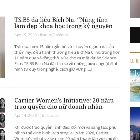
TS.BS da liễu Bích Na: “Nâng tầm
làm đẹp khoa học trong kỷ nguyên
số
Apr 15, 2026 / Beauty Business
Trải qua hơn 15 năm gắn bó với chuyên ngành da liễu
thẩm mỹ, điều hành thương hiệu BichNa Clinic trong hơn
11 năm qua và đồng thời vừa cho ra mắt dự án Science
EDITO
Elite, TS.BS Bích Na đã chia sẻ về những bước ngoặt định
hình tư duy trong nghề, cách giữ vững […]
Cartier Women’s Initiative: 20 năm
trao quyền cho nữ doanh nhân
khắp thế giới
Apr 14, 2026 / The Leader
Khi được trao quyền lãnh đạo, đổi mới và sáng tạo, phụ
nữ có thể định hình lại tương lai! Năm 2026, Cartier
Women’s Initiative kỷ niệm 20 năm thành lập với chủ đề