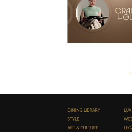
DINING LIBRARY
LUX
STYLE
WE
ART & CULTURE
LEG