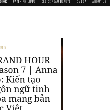
DIOR
PATEK PHILIPPE
CLÉ DE PEAU BEAUTÉ
OMEGA
ABOUT US
TURED
artier Women’s
nitiative
wards 2026:
ôn vinh 20 năm
ành trình
Women