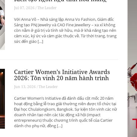
bản sắc Việt
Jul 07, 2026 / The Leader
Với Anna Võ – Nhà sáng lập Anna Vo Fashion, Giám đốc
Sáng tạo PNJ Jewelry và CAO Fine Jewellery – xa xỉ không
còn nằm ở giá trị và tính sở hữu, mà ở khả năng tạo nên
cảm xúc, ký ức và cảm giác thuộc về. Từ thời trang, trang
sức đến giáo […]
Cartier Women’s Initiative Awards
2026: Tôn vinh 20 năm hành trình
“Women Lighting the Path”
Jun 13, 2026 / The Leader
Cartier Women’s Initiative đã đánh dấu cột mốc 20 năm
hoạt động bằng lễ trao giải thường niên được tổ chức tại
Đại học Chulalongkorn, Bangkok. Sự kiện tôn vinh các nữ
doanh nhân tạo nên các tác động xã hội (impact
entrepreneurs) thuộc chương trình quốc tế của Cartier
dành cho phụ nữ, đồng […]