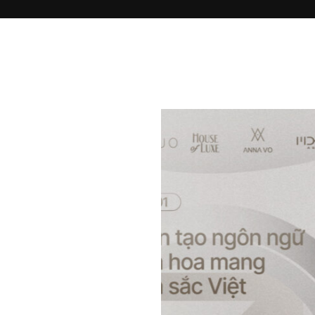
D
AND HOUR
son 7 | Anna
 Kiến tạo
n ngữ tinh
a mang bản
 Việt