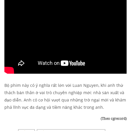
Bộ phim này có ý nghĩa rất lớn với Luan Nguyen, khi anh thử
thách bản thân ở vai trò chuyên nghiệp mới: nhà sản xuất và
đạo diễn. Anh có cơ hội vượt qua những trở ngại mới và khám
phá lĩnh vực đa dạng và tiềm năng khác trong anh.
(Theo cgrecord)