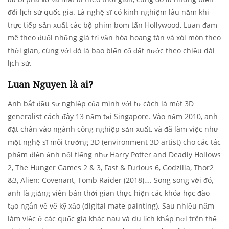
đổi lịch sử quốc gia. Là nghệ sĩ có kinh nghiệm lâu năm khi
trực tiếp sản xuất các bộ phim bom tấn Hollywood, Luan đam
mê theo đuổi những giá trị văn hóa hoang tàn và xói mòn theo
thời gian, cùng với đó là bao biến cố đất nước theo chiều dài
lịch sử.
Luan Nguyen là ai?
Anh bắt đầu sự nghiệp của mình với tư cách là một 3D
generalist cách đây 13 năm tại Singapore. Vào năm 2010, anh
đặt chân vào ngành công nghiệp sản xuất, và đã làm việc như
một nghệ sĩ môi trường 3D (environment 3D artist) cho các tác
phẩm điện ảnh nổi tiếng như Harry Potter and Deadly Hollows
2, The Hunger Games 2 & 3, Fast & Furious 6, Godzilla, Thor2
&3, Alien: Covenant, Tomb Raider (2018)…. Song song với đó,
anh là giảng viên bán thời gian thực hiện các khóa học đào
tạo ngắn về vẽ kỹ xảo (digital mate painting). Sau nhiều năm
làm việc ở các quốc gia khác nau và du lịch khắp nơi trên thế