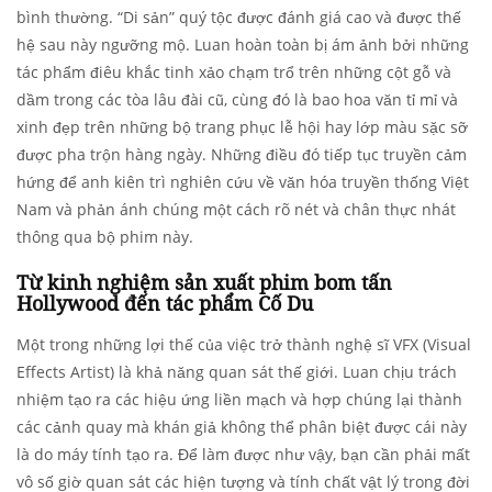
bình thường. “Di sản” quý tộc được đánh giá cao và được thế
hệ sau này ngưỡng mộ. Luan hoàn toàn bị ám ảnh bởi những
tác phẩm điêu khắc tinh xảo chạm trổ trên những cột gỗ và
dầm trong các tòa lâu đài cũ, cùng đó là bao hoa văn tỉ mỉ và
xinh đẹp trên những bộ trang phục lễ hội hay lớp màu sặc sỡ
được pha trộn hàng ngày. Những điều đó tiếp tục truyền cảm
hứng để anh kiên trì nghiên cứu về văn hóa truyền thống Việt
Nam và phản ánh chúng một cách rõ nét và chân thực nhát
thông qua bộ phim này.
Từ kinh nghiệm sản xuất phim bom tấn
Hollywood đến tác phẩm Cố Du
Một trong những lợi thế của việc trở thành nghệ sĩ VFX (Visual
Effects Artist) là khả năng quan sát thế giới. Luan chịu trách
nhiệm tạo ra các hiệu ứng liền mạch và hợp chúng lại thành
các cảnh quay mà khán giả không thể phân biệt được cái này
là do máy tính tạo ra. Để làm được như vậy, bạn cần phải mất
vô số giờ quan sát các hiện tượng và tính chất vật lý trong đời