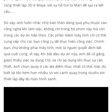
cũng thiết lập 3D ở Maya, với sự hỗ trợ từ Mari để tạo ra kết
cấu….
Dù vậy, anh luôn nhắc nhở bản thân đừng quá phụ thuộc vào
công nghệ khi làm việc, không chỉ trong bộ phim này mà còn
trong các dự án tiếp theo. Các phần mềm máy tính chỉ có thể
cung cấp cho các bạn công cụ để thực hiện công việc. Chính
bạn, chứ không phải máy tính, mới là người quyết định kết
quả cuối cùng. Vì vậy, khi bắt đầu dự án này, anh đã cố gắng
giảm thiểu việc sử dụng CGI, và chỉ áp dụng khi thực sự cần
thiết. Anh chọn quay ở các địa điểm thực nhất có thể, mặc dù
biết sẽ tốn kém hơn nhiều so với cảnh quay trong studio với
thiết lập đầy đủ màn hình xanh.