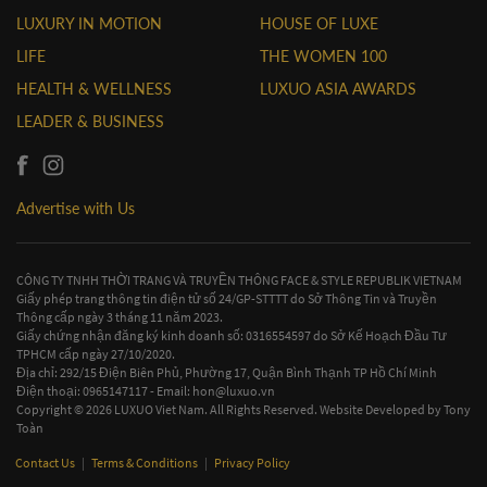
LUXURY IN MOTION
HOUSE OF LUXE
LIFE
THE WOMEN 100
HEALTH & WELLNESS
LUXUO ASIA AWARDS
LEADER & BUSINESS
Advertise with Us
CÔNG TY TNHH THỜI TRANG VÀ TRUYỀN THÔNG FACE & STYLE REPUBLIK VIETNAM
Giấy phép trang thông tin điện tử số 24/GP-STTTT do Sở Thông Tin và Truyền
Thông cấp ngày 3 tháng 11 năm 2023.
Giấy chứng nhận đăng ký kinh doanh số: 0316554597 do Sở Kế Hoạch Đầu Tư
TPHCM cấp ngày 27/10/2020.
Địa chỉ: 292/15 Điện Biên Phủ, Phường 17, Quận Bình Thạnh TP Hồ Chí Minh
Điện thoại: 0965147117 - Email:
hon@luxuo.vn
Copyright © 2026 LUXUO Viet Nam. All Rights Reserved. Website Developed by
Tony
Toàn
Contact Us
|
Terms & Conditions
|
Privacy Policy