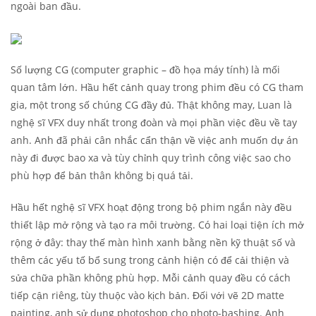
ngoài ban đầu.
Số lượng CG (computer graphic – đồ họa máy tính) là mối
quan tâm lớn. Hầu hết cảnh quay trong phim đều có CG tham
gia, một trong số chúng CG đầy đủ. Thật không may, Luan là
nghệ sĩ VFX duy nhất trong đoàn và mọi phần việc đều về tay
anh. Anh đã phải cân nhắc cẩn thận về việc anh muốn dự án
này đi được bao xa và tùy chỉnh quy trình công việc sao cho
phù hợp để bản thân không bị quá tải.
Hầu hết nghệ sĩ VFX hoạt động trong bộ phim ngắn này đều
thiết lập mở rộng và tạo ra môi trường. Có hai loại tiện ích mở
rộng ở đây: thay thế màn hình xanh bằng nền kỹ thuật số và
thêm các yếu tố bổ sung trong cảnh hiện có để cải thiện và
sửa chữa phần không phù hợp. Mỗi cảnh quay đều có cách
tiếp cận riêng, tùy thuộc vào kịch bản. Đối với vẽ 2D matte
painting, anh sử dụng photoshop cho photo-bashing. Anh