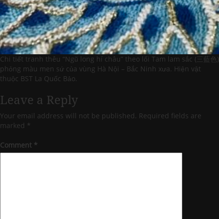
Chi tiết tranh thêu “Ngũ long hí châu” theo lối Tam lam sắc (三藍色)
phỏng màu men sứ của vùng Hà Nội – Bắc Ninh xưa. Hiện vật
thuộc BST La Quốc Bảo.
Leave a Reply
Your email address will not be published.
Required fields are
marked
*
Comment
*