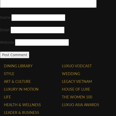
Name
Email
Website
DINING LIBRARY
LUXUO VODCAST
STYLE
WEDDING
ART & CULTURE
LEGACY VIETNAM
LUXURY IN MOTION
HOUSE OF LUXE
LIFE
THE WOMEN 100
HEALTH & WELLNESS
LUXUO ASIA AWARDS
LEADER & BUSINESS