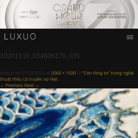
20201110_054606176_iOS
Published
07/02/2024
at
2560 × 1920
in
“Con rồng tơ” trong nghệ
thuật thêu cổ truyền xứ Việt
.
← Previous
Next →