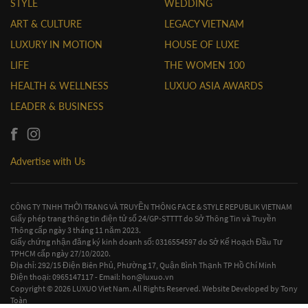
STYLE
WEDDING
ART & CULTURE
LEGACY VIETNAM
LUXURY IN MOTION
HOUSE OF LUXE
LIFE
THE WOMEN 100
HEALTH & WELLNESS
LUXUO ASIA AWARDS
LEADER & BUSINESS
Advertise with Us
CÔNG TY TNHH THỜI TRANG VÀ TRUYỀN THÔNG FACE & STYLE REPUBLIK VIETNAM
Giấy phép trang thông tin điện tử số 24/GP-STTTT do Sở Thông Tin và Truyền
Thông cấp ngày 3 tháng 11 năm 2023.
Giấy chứng nhận đăng ký kinh doanh số: 0316554597 do Sở Kế Hoạch Đầu Tư
TPHCM cấp ngày 27/10/2020.
Địa chỉ: 292/15 Điện Biên Phủ, Phường 17, Quận Bình Thạnh TP Hồ Chí Minh
Điện thoại: 0965147117 - Email:
hon@luxuo.vn
Copyright © 2026 LUXUO Viet Nam. All Rights Reserved. Website Developed by
Tony
Toàn