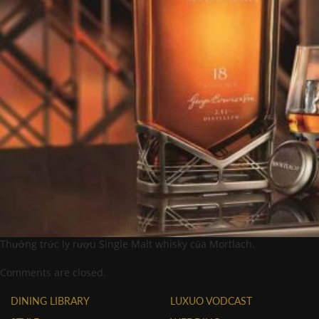
Thưởng trức ly rượu Single Malt whisky của Mortlach.
Comments are closed.
DINING LIBRARY
LUXUO VODCAST