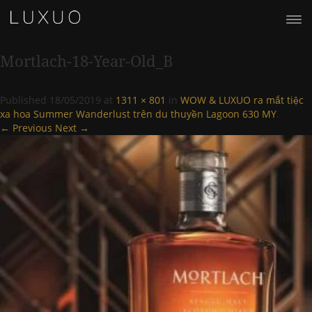
Mortlach-18-Year-Old_B
Published
18/05/2019
at
1311 × 801
in
WOW & LUXUO ra mắt tiệc
xa hoa Summer Wanderlust trên du thuyền Lagoon 630 MY
.
← Previous
Next →