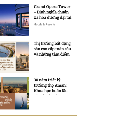
Grand Opera Tower
– Định nghĩa chuẩn
xa hoa đương đại tại
Sheraton Saigon
Hotels & Resorts
Grand Opera Hotel
Thị trường bất động
sản cao cấp toàn cầu
và những tâm điểm
mới của năm 2026
30 năm triết lý
trường thọ Aman:
Khoa học hoãn lão
và trí tuệ ngàn xưa