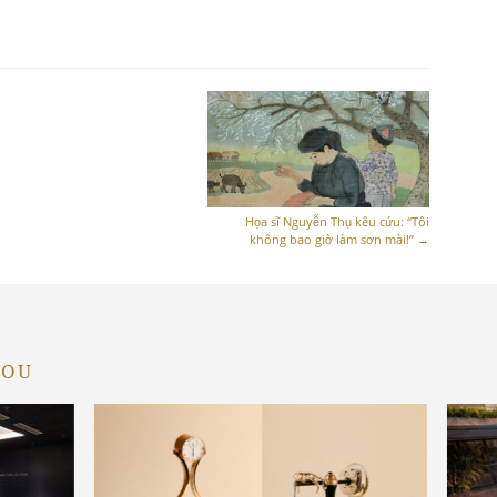
Họa sĩ Nguyễn Thụ kêu cứu: “Tôi
không bao giờ làm sơn mài!”
→
YOU