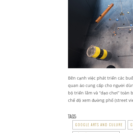
Bên cạnh việc phát triển các b
quan ảo cung cấp cho người dùng
bộ triển lãm và “dạo chơi” toàn 
chế độ xem đường phố (street vi
TAGS:
GOOGLE ARTS AND CULURE
G