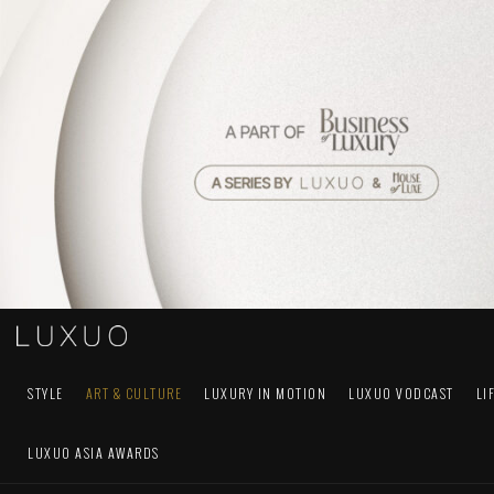
STYLE
ART & CULTURE
LUXURY IN MOTION
LUXUO VODCAST
LI
LUXUO ASIA AWARDS