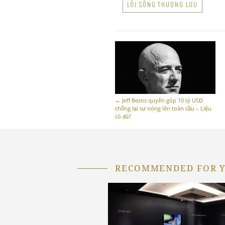
LỐI SỐNG THƯỢNG LƯU
←
Jeff Bezos quyên góp 10 tỷ USD
chống lại sự nóng lên toàn cầu – Liệu
có đủ?
RECOMMENDED FOR 