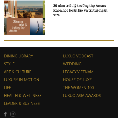
30 năm triết lý trường thọ Aman:
Khoa học hoãn lão và trí tuệ ngàn
xưa
DINING LIBRARY
LUXUO VODCAST
STYLE
WEDDING
ART & CULTURE
LEGACY VIETNAM
LUXURY IN MOTION
HOUSE OF LUXE
LIFE
THE WOMEN 100
HEALTH & WELLNESS
LUXUO ASIA AWARDS
LEADER & BUSINESS