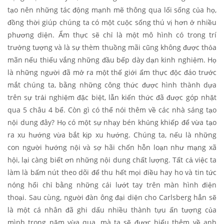
tạo nên những tác động mạnh mẽ thông qua lối sống của họ,
đồng thời giúp chúng ta có một cuộc sống thú vị hơn ở nhiều
phương diện. Ẩm thực sẽ chỉ là một mô hình có trong trí
trưởng tượng và là sự thèm thuồng mãi cũng không được thỏa
mãn nếu thiếu vắng những đầu bếp dày dạn kinh nghiệm. Họ
là những người đã mở ra một thế giới ẩm thực độc đáo trước
mắt chúng ta, bằng những công thức được hình thành dựa
trên sự trải nghiệm đặc biệt, lẫn kiến thức đã được góp nhặt
qua 5 châu 4 bể. Còn gì có thể nói thêm về các nhà sáng tạo
nội dung đây? Họ có một sự nhạy bén khủng khiếp để vừa tạo
ra xu hướng vừa bắt kịp xu hướng. Chúng ta, nếu là những
con người hướng nội và sợ hãi chốn hỗn loạn như mạng xã
hội, lại càng biết ơn những nội dung chất lượng. Tất cả việc ta
làm là bấm nút theo dõi để thu hết mọi điều hay ho và tin tức
nóng hổi chỉ bằng những cái lướt tay trên màn hình điện
thoại. Sau cùng, người đàn ông đại diện cho Carlsberg hẳn sẽ
là một cá nhân đã ghi dấu nhiều thành tựu ấn tượng của
mình trong năm vừa qua, mà ta sẽ được hiểu thêm về anh