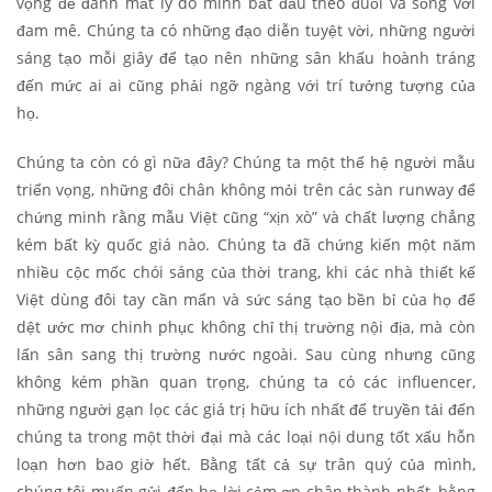
vọng để đánh mất lý do mình bắt đầu theo đuổi và sống với
đam mê. Chúng ta có những đạo diễn tuyệt vời, những người
sáng tạo mỗi giây để tạo nên những sân khấu hoành tráng
đến mức ai ai cũng phải ngỡ ngàng với trí tưởng tượng của
họ.
Chúng ta còn có gì nữa đây? Chúng ta một thế hệ người mẫu
triển vọng, những đôi chân không mỏi trên các sàn runway để
chứng minh rằng mẫu Việt cũng “xịn xò” và chất lượng chẳng
kém bất kỳ quốc giá nào. Chúng ta đã chứng kiến một năm
nhiều cộc mốc chói sáng của thời trang, khi các nhà thiết kế
Việt dùng đôi tay cần mẩn và sức sáng tạo bền bỉ của họ để
dệt ước mơ chinh phục không chỉ thị trường nội địa, mà còn
lấn sân sang thị trường nước ngoài. Sau cùng nhưng cũng
không kém phần quan trọng, chúng ta có các influencer,
những người gạn lọc các giá trị hữu ích nhất để truyền tải đến
chúng ta trong một thời đại mà các loại nội dung tốt xấu hỗn
loạn hơn bao giờ hết. Bằng tất cả sự trân quý của mình,
chúng tôi muốn gửi đến họ lời cảm ơn chân thành nhất, bằng