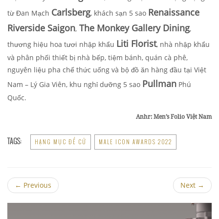
Carlsberg
Renaissance
từ Đan Mạch
, khách sạn 5 sao
Riverside Saigon
The Monkey Gallery Dining
,
,
Liti Florist
thương hiệu hoa tươi nhập khẩu
, nhà nhập khẩu
và phân phối thiết bị nhà bếp, tiệm bánh, quán cà phê,
nguyên liệu pha chế thức uống và bộ đồ ăn hàng đầu tại Việt
Pullman
Nam – Lý Gia Viên, khu nghỉ dưỡng 5 sao
Phú
Quốc.
Anhr: Men’s Folio Việt Nam
TAGS:
HẠNG MỤC ĐỀ CỬ
MALE ICON AWARDS 2022
←
Previous
Next
→