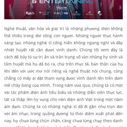
Nghệ thuật, văn hóa và giải trí là những phương diện không
thể thiếu trong đời sống con người. Những người thực hành
sáng tạo, những nghệ sĩ cống hiến không ngừng nghỉ và đầy
nhiệt huyết rất cần được vinh danh. Chúng tôi xem đây là
cách để bày tỏ sự tri ân và trân trọng vô vàn những hy sinh và
tâm huyết mà họ đã bỏ ra, chứ trên thực tế, bản thân của họ
khi đến với ước mơ nói riêng và nghệ thuật nói chung, cũng
chẳng có mấy ai đặt tham vọng được vinh danh lên trên đam
mê cháy bỏng của mình. Trong năm vừa qua, chúng ta có một
vài tác phẩm điện ảnh tiêu biểu và những diễn viên thực lực,
tất cả thắp lên hy vọng cho nền điện ảnh Việt trong một năm
ảm đạm. Chúng ta có những nghệ sĩ đã đi gần như trọn đời
với âm nhạc, trong quãng đường từ thời điểm xuất phát đến
nay, họ chưa từng chùn chân, càng chưa từng chạy theo danh