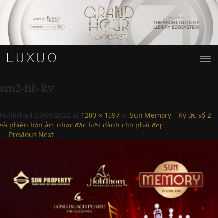
sm2-hh-kv
Published
23/09/2022
at
1200 × 1697
in
Sun Memory – Ký ức số 2
và phiên bản âm nhạc đặc biệt dành cho phái đẹp
.
← Previous
Next →