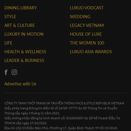
DINING LIBRARY
LUXUO VODCAST
STYLE
WEDDING
ART & CULTURE
LEGACY VIETNAM
LUXURY IN MOTION
HOUSE OF LUXE
LIFE
THE WOMEN 100
HEALTH & WELLNESS
LUXUO ASIA AWARDS
LEADER & BUSINESS
Advertise with Us
CÔNG TY TNHH THỜI TRANG VÀ TRUYỀN THÔNG FACE & STYLE REPUBLIK VIETNAM
Giấy phép trang thông tin điện tử số 24/GP-STTTT do Sở Thông Tin và Truyền
Thông cấp ngày 3 tháng 11 năm 2023.
Giấy chứng nhận đăng ký kinh doanh số: 0316554597 do Sở Kế Hoạch Đầu Tư
TPHCM cấp ngày 27/10/2020.
Địa chỉ: 292/15 Điện Biên Phủ, Phường 17, Quận Bình Thạnh TP Hồ Chí Minh