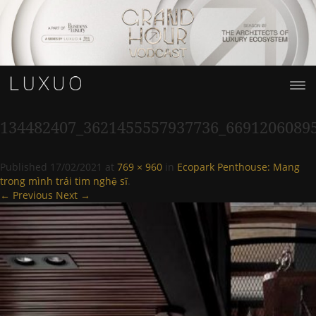
134482407_3621455557937736_6691206089
Published
17/02/2021
at
769 × 960
in
Ecopark Penthouse: Mang
trong mình trái tim nghệ sĩ
.
← Previous
Next →