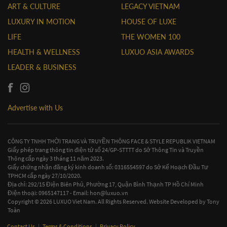
ART & CULTURE
LEGACY VIETNAM
LUXURY IN MOTION
HOUSE OF LUXE
LIFE
THE WOMEN 100
HEALTH & WELLNESS
LUXUO ASIA AWARDS
LEADER & BUSINESS
Advertise with Us
CÔNG TY TNHH THỜI TRANG VÀ TRUYỀN THÔNG FACE & STYLE REPUBLIK VIETNAM
Giấy phép trang thông tin điện tử số 24/GP-STTTT do Sở Thông Tin và Truyền
Thông cấp ngày 3 tháng 11 năm 2023.
Giấy chứng nhận đăng ký kinh doanh số: 0316554597 do Sở Kế Hoạch Đầu Tư
TPHCM cấp ngày 27/10/2020.
Địa chỉ: 292/15 Điện Biên Phủ, Phường 17, Quận Bình Thạnh TP Hồ Chí Minh
Điện thoại: 0965147117 - Email:
hon@luxuo.vn
Copyright © 2026 LUXUO Viet Nam. All Rights Reserved. Website Developed by
Tony
Toàn
Contact Us
|
Terms & Conditions
|
Privacy Policy