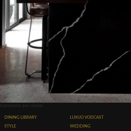
Comments are closed.
DINING LIBRARY
LUXUO VODCAST
STYLE
WEDDING