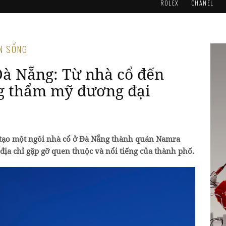
ROLEX
CHANEL
AN SỐNG
à Nẵng: Từ nhà cổ đến
g thẩm mỹ đương đại
i tạo một ngôi nhà cổ ở Đà Nẵng thành quán Namra
 địa chỉ gặp gỡ quen thuộc và nổi tiếng của thành phố.