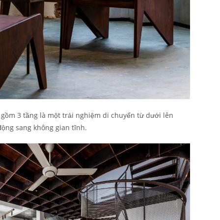
 gồm 3 tầng là một trải nghiệm di chuyển từ dưới lên
động sang không gian tĩnh.