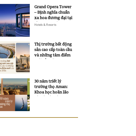
Grand Opera Tower
– Định nghĩa chuẩn
xa hoa đương đại tại
Sheraton Saigon
Hotels & Resorts
Grand Opera Hotel
Thị trường bất động
sản cao cấp toàn cầu
và những tâm điểm
mới của năm 2026
30 năm triết lý
trường thọ Aman:
Khoa học hoãn lão
và trí tuệ ngàn xưa