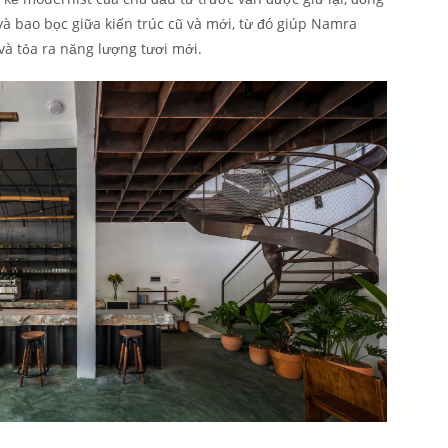
 và bao bọc giữa kiến trúc cũ và mới, từ đó giúp Namra
và tỏa ra năng lượng tươi mới.