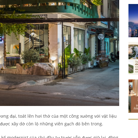
ương đại, toát lên hơi thở của một công xưởng với vật liệu
 được xây dở còn lộ những viên gạch đỏ bên trong.
 kế modernist của chủ đầu tư trước vẫn được giữ lại, đồng