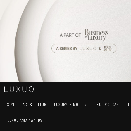
STYLE
ART & CULTURE
LUXURY IN MOTION
LUXUO VODCAST
LI
LUXUO ASIA AWARDS