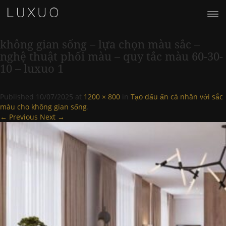
không gian sống – lựa chọn màu sắc –
nghệ thuật phối màu – quy tắc màu 60-30-
10 – luxuo 1
Published
10/07/2025
at
1200 × 800
in
Tạo dấu ấn cá nhân với sắc
màu cho không gian sống
.
← Previous
Next →