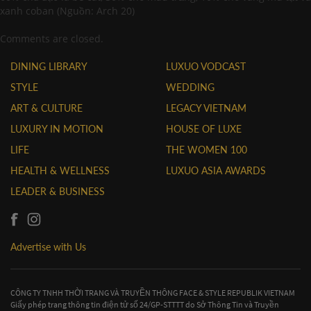
xanh coban (Nguồn: Arch 20)
Comments are closed.
DINING LIBRARY
LUXUO VODCAST
STYLE
WEDDING
ART & CULTURE
LEGACY VIETNAM
LUXURY IN MOTION
HOUSE OF LUXE
LIFE
THE WOMEN 100
HEALTH & WELLNESS
LUXUO ASIA AWARDS
LEADER & BUSINESS
Advertise with Us
CÔNG TY TNHH THỜI TRANG VÀ TRUYỀN THÔNG FACE & STYLE REPUBLIK VIETNAM
Giấy phép trang thông tin điện tử số 24/GP-STTTT do Sở Thông Tin và Truyền