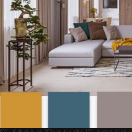
60% chủ đạo là be cát, 30% cho màu trắng, 10% cho vàng mù tạt và