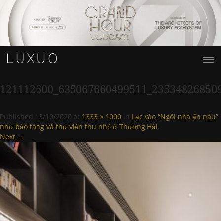
121112600_635067660499511_23534826850
Published
13/10/2020
at
1333 × 1000
in
Lạc vào “Ngôi nhà ẩn náu”
như bảo tàng và thư viện thu nhỏ ở Thượng Hải
.
Next →