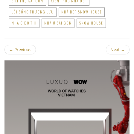
BIỆT THỰ SÀI GÒN
KIẾN TRÚC NHÀ ĐẸP
LỐI SỐNG THƯỢNG LƯU
NHÀ ĐẸP SNOW HOUSE
NHÀ Ở ĐÔ THỊ
NHÀ Ở SÀI GÒN
SNOW HOUSE
←
Previous
Next
→