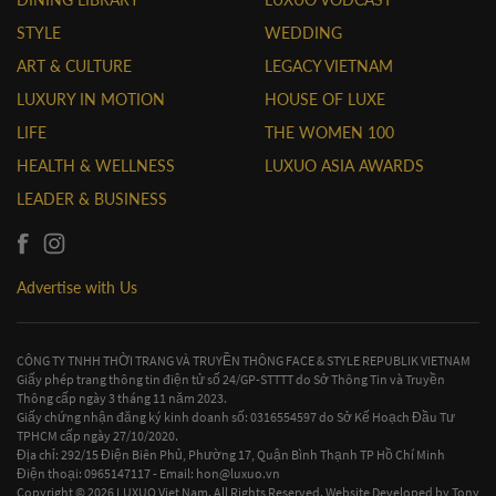
STYLE
WEDDING
ART & CULTURE
LEGACY VIETNAM
LUXURY IN MOTION
HOUSE OF LUXE
LIFE
THE WOMEN 100
HEALTH & WELLNESS
LUXUO ASIA AWARDS
LEADER & BUSINESS
Advertise with Us
CÔNG TY TNHH THỜI TRANG VÀ TRUYỀN THÔNG FACE & STYLE REPUBLIK VIETNAM
Giấy phép trang thông tin điện tử số 24/GP-STTTT do Sở Thông Tin và Truyền
Thông cấp ngày 3 tháng 11 năm 2023.
Giấy chứng nhận đăng ký kinh doanh số: 0316554597 do Sở Kế Hoạch Đầu Tư
TPHCM cấp ngày 27/10/2020.
Địa chỉ: 292/15 Điện Biên Phủ, Phường 17, Quận Bình Thạnh TP Hồ Chí Minh
Điện thoại: 0965147117 - Email:
hon@luxuo.vn
Copyright © 2026 LUXUO Viet Nam. All Rights Reserved. Website Developed by
Tony