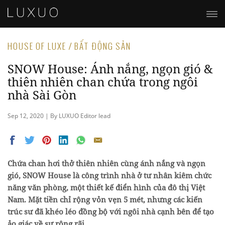
HOUSE OF LUXE / BẤT ĐỘNG SẢN
SNOW House: Ánh nắng, ngọn gió &
thiên nhiên chan chứa trong ngôi
nhà Sài Gòn
Sep 12, 2020 | By LUXUO Editor lead
Chứa chan hơi thở thiên nhiên cùng ánh nắng và ngọn
gió, SNOW House là công trình nhà ở tư nhân kiêm chức
năng văn phòng, một thiết kế điển hình của đô thị Việt
Nam. Mặt tiền chỉ rộng vỏn vẹn 5 mét, nhưng các kiến
trúc sư đã khéo léo đồng bộ với ngôi nhà cạnh bên để tạo
ảo giác về sự rộng rãi.