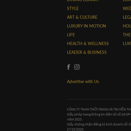
STYLE
WE
ART & CULTURE
LEG
LUXURY IN MOTION
HOU
LIFE
THE
HEALTH & WELLNESS
LUX
LEADER & BUSINESS
Advertise with Us
CÔNG TY TNHH THỜI TRANG VÀ TRUYỀN T
Giấy phép trang thông tin điện tử số 24/G
năm 2023.
Giấy chứng nhận đăng ký kinh doanh số:
27/10/2020.