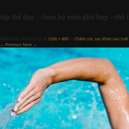
tập thể dục – chọn bộ môn phù hợp – thể 
Published
30/07/2025
at
1200 × 800
in
Chăm sóc sức khỏe sau tuổi 
← Previous
Next →