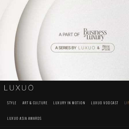
STYLE
ART & CULTURE
LUXURY IN MOTION
LUXUO VODCAST
LI
LUXUO ASIA AWARDS