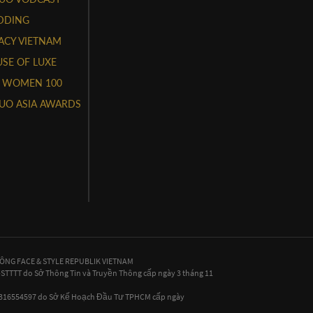
DDING
ACY VIETNAM
SE OF LUXE
 WOMEN 100
UO ASIA AWARDS
HÔNG FACE & STYLE REPUBLIK VIETNAM
P-STTTT do Sở Thông Tin và Truyền Thông cấp ngày 3 tháng 11
 0316554597 do Sở Kế Hoạch Đầu Tư TPHCM cấp ngày