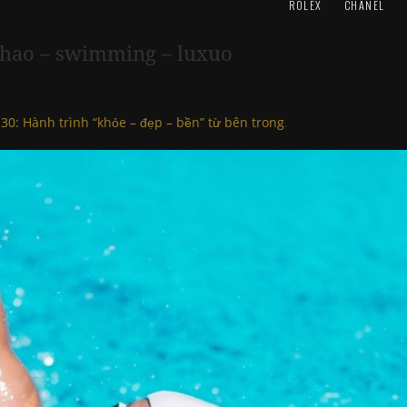
ROLEX
CHANEL
thao – swimming – luxuo
30: Hành trình “khỏe – đẹp – bền” từ bên trong
.