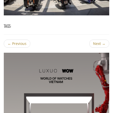
TAGS:
←
Previous
Next
→