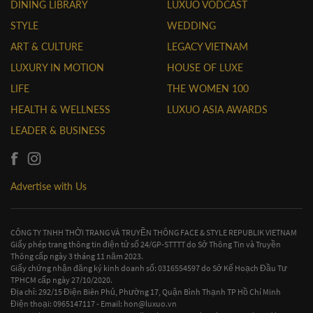
DINING LIBRARY
LUXUO VODCAST
STYLE
WEDDING
ART & CULTURE
LEGACY VIETNAM
LUXURY IN MOTION
HOUSE OF LUXE
LIFE
THE WOMEN 100
HEALTH & WELLNESS
LUXUO ASIA AWARDS
LEADER & BUSINESS
Advertise with Us
CÔNG TY TNHH THỜI TRANG VÀ TRUYỀN THÔNG FACE & STYLE REPUBLIK VIETNAM
Giấy phép trang thông tin điện tử số 24/GP-STTTT do Sở Thông Tin và Truyền
Thông cấp ngày 3 tháng 11 năm 2023.
Giấy chứng nhận đăng ký kinh doanh số: 0316554597 do Sở Kế Hoạch Đầu Tư
TPHCM cấp ngày 27/10/2020.
Địa chỉ: 292/15 Điện Biên Phủ, Phường 17, Quận Bình Thạnh TP Hồ Chí Minh
Điện thoại: 0965147117 - Email:
hon@luxuo.vn