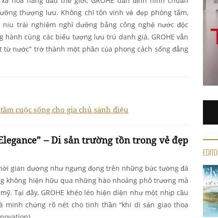
 xa hoa hàng đầu thế giới, GROHE dần định hình chuẩn
ưỡng thượng lưu. Không chỉ tôn vinh vẻ đẹp phòng tắm,
g niu trải nghiệm nghỉ dưỡng bằng công nghệ nước độc
ng hành cùng các biểu tượng lưu trú danh giá, GROHE vẫn
ết từ nước” trở thành một phần của phong cách sống đẳng
m cuộc sống cho gia chủ sành điệu
Elegance” – Di sản trường tồn trong vẻ đẹp
EDITO
 thời gian dường như ngưng đọng trên những bức tường đá
ọng không hiện hữu qua những hào nhoáng phô trương mà
h mỹ. Tại đây, GROHE khéo léo hiện diện như một nhịp cầu
là minh chứng rõ nét cho tinh thần “khi di sản giao thoa
novation).