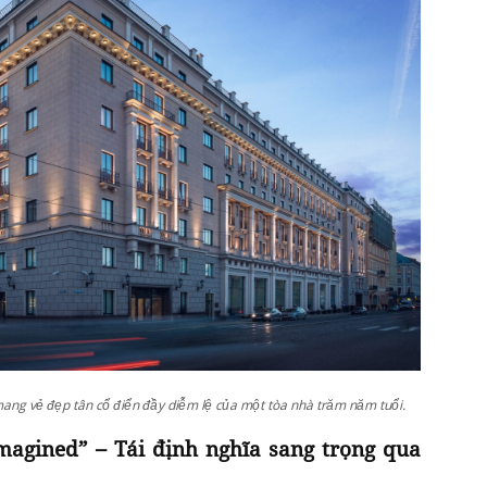
ang vẻ đẹp tân cổ điển đầy diễm lệ của một tòa nhà trăm năm tuổi.
agined” – Tái định nghĩa sang trọng qua