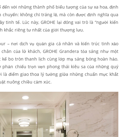
 đến với những thành phố biểu tượng của sự xa hoa, định
h chuyển: không chỉ tráng lệ, mà còn được định nghĩa qua
y tinh tế. Lúc này, GROHE lại đóng vai trò là “người kiến
 khắc riêng tư nhất của giới thượng lưu.
ur – nơi dịch vụ quản gia cá nhân và kiến trúc tinh xảo
 chân của lữ khách, GROHE Grandera tỏa sáng như một
ết kế bo tròn thanh lịch cùng lớp mạ sáng bóng hoàn hảo.
ấy phản chiếu trọn vẹn phong thái kiêu sa của những quý
ời là điểm giao thoa lý tưởng giữa những chuẩn mực khắt
huật nuông chiều cảm xúc.