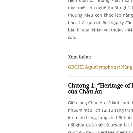
Hiện diện tại những khách sạn
mực mới cho nghệ thuật nghỉ d
thương hiệu còn khéo léo nân
bản. Trải qua nhiều thập kỷ đồ
bền bỉ đưa “Niềm vui thuần khi
cấp.
Xem thêm:
GROHE AquaSymphony: Nâng tầ
Chương 1: “Heritage of 
của Châu Âu
Giữa lòng Châu Âu cổ kính, nơi
nhuốm màu lịch sử, sự sang tr
ẩn mình trong từng chi tiết tin
nối giữa quá khứ và tương lai, 
cùng đổi mới” (Heritage meets In