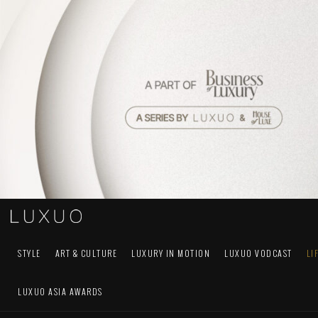
STYLE
ART & CULTURE
LUXURY IN MOTION
LUXUO VODCAST
LI
LUXUO ASIA AWARDS