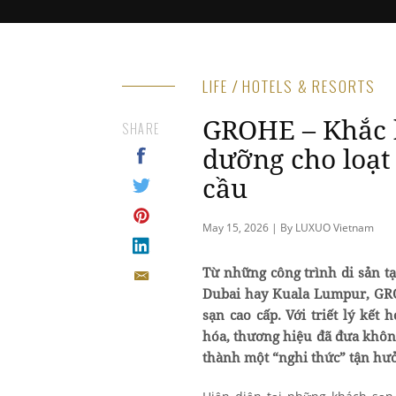
LIFE / HOTELS & RESORTS
GROHE – Khắc 
SHARE
dưỡng cho loạt
cầu
May 15, 2026 | By LUXUO Vietnam
Từ những công trình di sản t
Dubai hay Kuala Lumpur,
GR
sạn cao cấp. Với triết lý kế
hóa, thương hiệu đã đưa khôn
thành một “nghi thức” tận hư