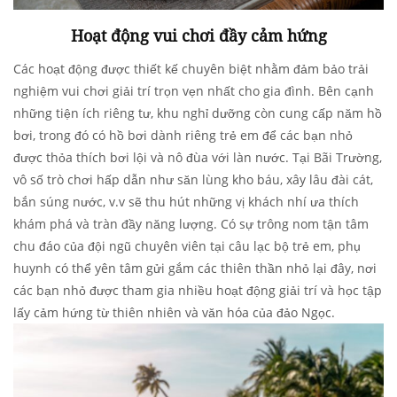
Hoạt động vui chơi đầy cảm hứng
Các hoạt động được thiết kế chuyên biệt nhằm đảm bảo trải
nghiệm vui chơi giải trí trọn vẹn nhất cho gia đình. Bên cạnh
những tiện ích riêng tư, khu nghỉ dưỡng còn cung cấp năm hồ
bơi, trong đó có hồ bơi dành riêng trẻ em để các bạn nhỏ
được thỏa thích bơi lội và nô đùa với làn nước. Tại Bãi Trường,
vô số trò chơi hấp dẫn như săn lùng kho báu, xây lâu đài cát,
bắn súng nước, v.v sẽ thu hút những vị khách nhí ưa thích
khám phá và tràn đầy năng lượng. Có sự trông nom tận tâm
chu đáo của đội ngũ chuyên viên tại câu lạc bộ trẻ em, phụ
huynh có thể yên tâm gửi gắm các thiên thần nhỏ lại đây, nơi
các bạn nhỏ được tham gia nhiều hoạt động giải trí và học tập
lấy cảm hứng từ thiên nhiên và văn hóa của đảo Ngọc.