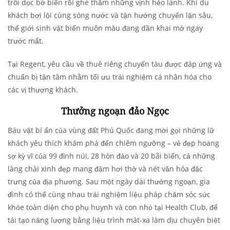
trôi dọc bờ biển rồi ghé thăm những vịnh hẻo lánh. Khi du
khách bơi lội cùng sóng nước và tận hưởng chuyến lặn sâu,
thế giới sinh vật biển muôn màu đang dần khai mở ngay
trước mắt.
Tại Regent, yêu cầu về thuê riêng chuyến tàu được đáp ứng và
chuẩn bị tận tâm nhằm tối ưu trải nghiệm cá nhân hóa cho
các vị thượng khách.
Thưởng ngoạn đảo Ngọc
Báu vật bí ẩn của vùng đất Phú Quốc đang mời gọi những lữ
khách yêu thích khám phá đến chiêm ngưỡng – vẻ đẹp hoang
sợ kỳ vĩ của 99 đỉnh núi, 28 hòn đảo và 20 bãi biển, cả những
làng chài xinh đẹp mang đậm hơi thở và nét văn hóa đặc
trưng của địa phương. Sau một ngày dài thưởng ngoạn, gia
đình có thể cùng nhau trải nghiệm liệu pháp chăm sóc sức
khỏe toàn diện cho phụ huynh và con nhỏ tại Health Club, để
tái tạo năng lượng bằng liệu trình mát-xa làm dịu chuyên biệt