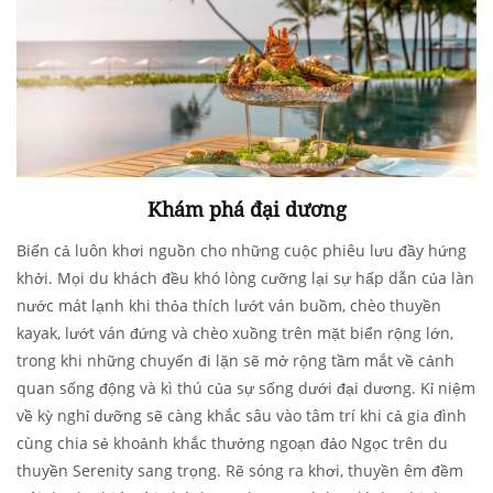
Khám phá đại dương
Biển cả luôn khơi nguồn cho những cuộc phiêu lưu đầy hứng
khởi. Mọi du khách đều khó lòng cưỡng lại sự hấp dẫn của làn
nước mát lạnh khi thỏa thích lướt ván buồm, chèo thuyền
kayak, lướt ván đứng và chèo xuồng trên mặt biển rộng lớn,
trong khi những chuyến đi lặn sẽ mở rộng tầm mắt về cảnh
quan sống động và kì thú của sự sống dưới đại dương. Kỉ niệm
về kỳ nghỉ dưỡng sẽ càng khắc sâu vào tâm trí khi cả gia đình
cùng chia sẻ khoảnh khắc thưởng ngoạn đảo Ngọc trên du
thuyền Serenity sang trọng. Rẽ sóng ra khơi, thuyền êm đềm