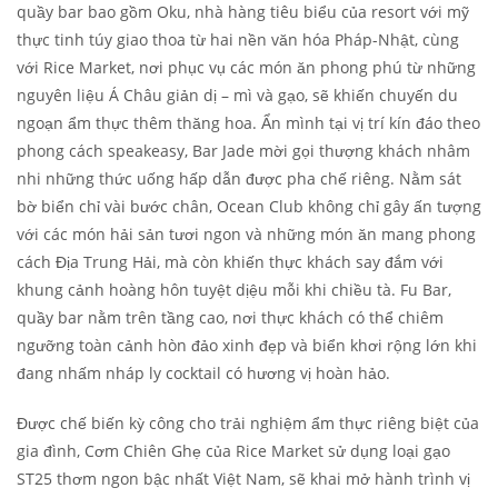
quầy bar bao gồm Oku, nhà hàng tiêu biểu của resort với mỹ
thực tinh túy giao thoa từ hai nền văn hóa Pháp-Nhật, cùng
với Rice Market, nơi phục vụ các món ăn phong phú từ những
nguyên liệu Á Châu giản dị – mì và gạo, sẽ khiến chuyến du
ngoạn ẩm thực thêm thăng hoa. Ẩn mình tại vị trí kín đáo theo
phong cách speakeasy, Bar Jade mời gọi thượng khách nhâm
nhi những thức uống hấp dẫn được pha chế riêng. Nằm sát
bờ biển chỉ vài bước chân, Ocean Club không chỉ gây ấn tượng
với các món hải sản tươi ngon và những món ăn mang phong
cách Địa Trung Hải, mà còn khiến thực khách say đắm với
khung cảnh hoàng hôn tuyệt dịệu mỗi khi chiều tà. Fu Bar,
quầy bar nằm trên tầng cao, nơi thực khách có thể chiêm
ngưỡng toàn cảnh hòn đảo xinh đẹp và biển khơi rộng lớn khi
đang nhấm nháp ly cocktail có hương vị hoàn hảo.
Được chế biến kỳ công cho trải nghiệm ẩm thực riêng biệt của
gia đình, Cơm Chiên Ghẹ của Rice Market sử dụng loại gạo
ST25 thơm ngon bậc nhất Việt Nam, sẽ khai mở hành trình vị