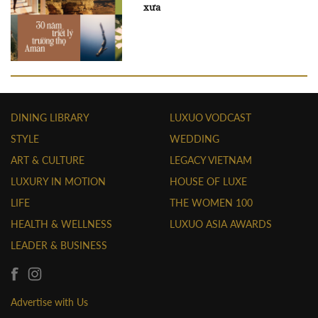
xưa
DINING LIBRARY
LUXUO VODCAST
STYLE
WEDDING
ART & CULTURE
LEGACY VIETNAM
LUXURY IN MOTION
HOUSE OF LUXE
LIFE
THE WOMEN 100
HEALTH & WELLNESS
LUXUO ASIA AWARDS
LEADER & BUSINESS
Advertise with Us