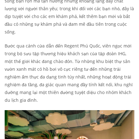
sống bận rộn mà tận hưởng những khoảng lặng đầy chất
lượng với người thân yêu; trong khi đối với các bạn nhỏ, đây là
dịp tuyệt vời cho các em khám phá, kết thêm bạn mới và bắt
đầu có những sự khám phá và đam mê đầu tiên trong cuộc
sống.
Bước qua cánh cửa dẫn đến Regent Phú Quốc, viên ngọc mới
trong bộ sưu tập thương hiệu khách sạn của tập đoàn IHG,
một thế giới khác đang chào đón. Từ những khu biệt thự sân
vườn xanh mát có hồ bơi vô cực riêng tư đến những trải
nghiệm ẩm thực đa dạng tinh túy nhất, những hoạt động trải
nghiệm đa tầng, đa giác quan mang đầy tính kết nối, khu nghỉ
dưỡng mang lại một thiên đường tuyệt diệu cho nhóm khách
du lịch gia đình.