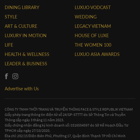
DINING LIBRARY
LUXUO VODCAST
STYLE
WEDDING
ART & CULTURE
LEGACY VIETNAM
LUXURY IN MOTION
HOUSE OF LUXE
LIFE
THE WOMEN 100
HEALTH & WELLNESS
LUXUO ASIA AWARDS
LEADER & BUSINESS
Advertise with Us
CÔNG TY TNHH THỜI TRANG VÀ TRUYỀN THÔNG FACE & STYLE REPUBLIK VIETNAM
Giấy phép trang thông tin điện tử số 24/GP-STTTT do Sở Thông Tin và Truyền
Thông cấp ngày 3 tháng 11 năm 2023.
Giấy chứng nhận đăng ký kinh doanh số: 0316554597 do Sở Kế Hoạch Đầu Tư
TPHCM cấp ngày 27/10/2020.
Địa chỉ: 292/15 Điện Biên Phủ, Phường 17, Quận Bình Thạnh TP Hồ Chí Minh