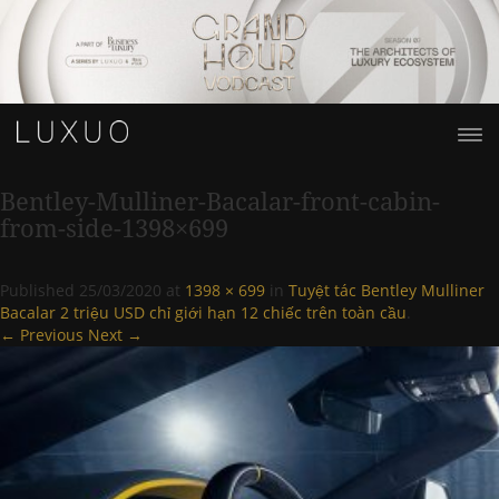
Bentley-Mulliner-Bacalar-front-cabin-
from-side-1398×699
Published
25/03/2020
at
1398 × 699
in
Tuyệt tác Bentley Mulliner
Bacalar 2 triệu USD chỉ giới hạn 12 chiếc trên toàn cầu
.
← Previous
Next →