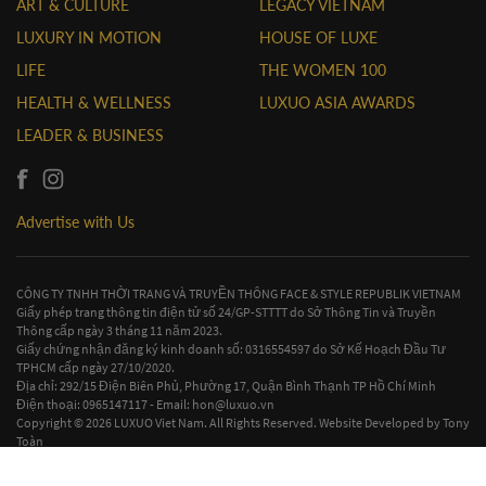
ART & CULTURE
LEGACY VIETNAM
LUXURY IN MOTION
HOUSE OF LUXE
LIFE
THE WOMEN 100
HEALTH & WELLNESS
LUXUO ASIA AWARDS
LEADER & BUSINESS
Advertise with Us
CÔNG TY TNHH THỜI TRANG VÀ TRUYỀN THÔNG FACE & STYLE REPUBLIK VIETNAM
Giấy phép trang thông tin điện tử số 24/GP-STTTT do Sở Thông Tin và Truyền
Thông cấp ngày 3 tháng 11 năm 2023.
Giấy chứng nhận đăng ký kinh doanh số: 0316554597 do Sở Kế Hoạch Đầu Tư
TPHCM cấp ngày 27/10/2020.
Địa chỉ: 292/15 Điện Biên Phủ, Phường 17, Quận Bình Thạnh TP Hồ Chí Minh
Điện thoại: 0965147117 - Email:
hon@luxuo.vn
Copyright © 2026 LUXUO Viet Nam. All Rights Reserved. Website Developed by
Tony
Toàn
Contact Us
|
Terms & Conditions
|
Privacy Policy