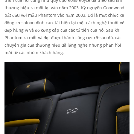
triển của nó, cũng như quỹ đạo Rolls-Royce đã theo sau khi
thương hiệu ra mắt lại vào năm 2003. Kỷ nguyên Goodwood
bắt đầu với mẫu Phantom vào năm 2003. Đó là một chiếc xe
động cơ saloon đỉnh cao, tái hiện lại một cách nghệ thuật vẻ
đẹp hùng vĩ và độ cứng cáp của các tổ tiên của nó. Sau khi
Phantom ra mắt và đạt được thành công rực rỡ sau đó, các
chuyên gia của thương hiệu đã lắng nghe những phản hồi
mới từ các nhóm khách hàng.