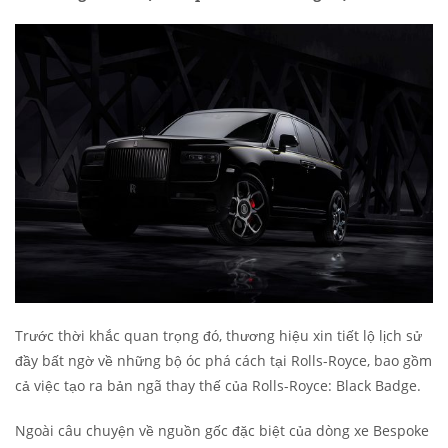
Trước thời khắc quan trọng đó, thương hiệu xin tiết lộ lịch sử
đầy bất ngờ về những bộ óc phá cách tại Rolls-Royce, bao gồm
cả việc tạo ra bản ngã thay thế của Rolls-Royce: Black Badge.
Ngoài câu chuyện về nguồn gốc đặc biệt của dòng xe Bespoke