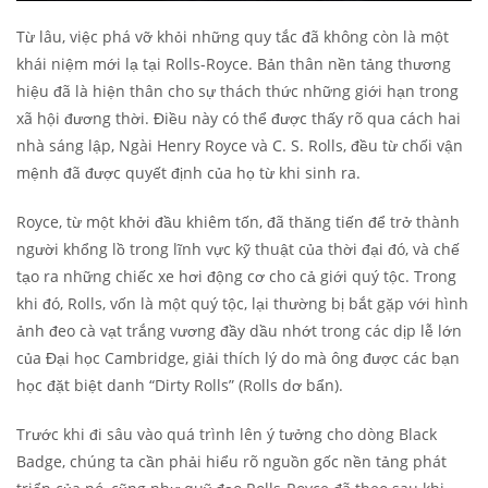
Từ lâu, việc phá vỡ khỏi những quy tắc đã không còn là một
khái niệm mới lạ tại Rolls-Royce. Bản thân nền tảng thương
hiệu đã là hiện thân cho sự thách thức những giới hạn trong
xã hội đương thời. Điều này có thể được thấy rõ qua cách hai
nhà sáng lập, Ngài Henry Royce và C. S. Rolls, đều từ chối vận
mệnh đã được quyết định của họ từ khi sinh ra.
Royce, từ một khởi đầu khiêm tốn, đã thăng tiến để trở thành
người khổng lồ trong lĩnh vực kỹ thuật của thời đại đó, và chế
tạo ra những chiếc xe hơi động cơ cho cả giới quý tộc. Trong
khi đó, Rolls, vốn là một quý tộc, lại thường bị bắt gặp với hình
ảnh đeo cà vạt trắng vương đầy dầu nhớt trong các dịp lễ lớn
của Đại học Cambridge, giải thích lý do mà ông được các bạn
học đặt biệt danh “Dirty Rolls” (Rolls dơ bẩn).
Trước khi đi sâu vào quá trình lên ý tưởng cho dòng Black
Badge, chúng ta cần phải hiểu rõ nguồn gốc nền tảng phát