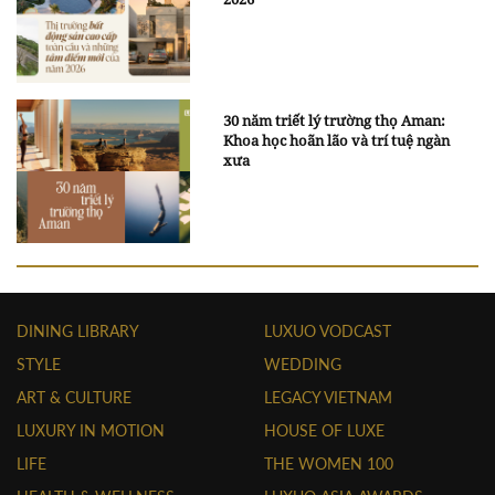
30 năm triết lý trường thọ Aman:
Khoa học hoãn lão và trí tuệ ngàn
xưa
DINING LIBRARY
LUXUO VODCAST
STYLE
WEDDING
ART & CULTURE
LEGACY VIETNAM
LUXURY IN MOTION
HOUSE OF LUXE
LIFE
THE WOMEN 100