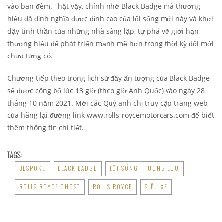
vào ban đêm. Thật vậy, chính nhờ Black Badge mà thương
hiệu đã định nghĩa được đỉnh cao của lối sống mới này và khơi
dậy tinh thần của những nhà sáng lập, tự phá vỡ giới hạn
thương hiệu để phát triển mạnh mẽ hơn trong thời kỳ đổi mới
chưa từng có.
Chương tiếp theo trong lịch sử đầy ấn tượng của Black Badge
sẽ được công bố lúc 13 giờ (theo giờ Anh Quốc) vào ngày 28
tháng 10 năm 2021. Mời các Quý anh chị truy cập trang web
của hãng lại đường link www.rolls-roycemotorcars.com để biết
thêm thông tin chi tiết.
TAGS:
BESPOKE
BLACK BADGE
LỐI SỐNG THƯỢNG LƯU
ROLLS ROYCE GHOST
ROLLS-ROYCE
SIÊU XE