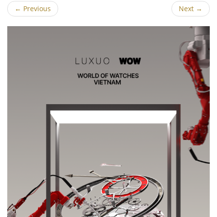
←
Previous
Next
→