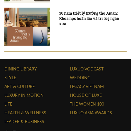
30 năm triết lý trường thọ Aman:
Khoa học hoãn lão và trí tuệ ngàn
xưa
DINING LIBRARY
LUXUO VODCAST
STYLE
WEDDING
ART & CULTURE
LEGACY VIETNAM
LUXURY IN MOTION
HOUSE OF LUXE
LIFE
THE WOMEN 100
HEALTH & WELLNESS
LUXUO ASIA AWARDS
LEADER & BUSINESS