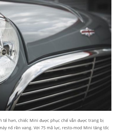
h tế hơn, chiếc Mini được phục chế vẫn được trang bị
áy nổ rền vang. Với 75 mã lực, resto-mod Mini tăng tốc