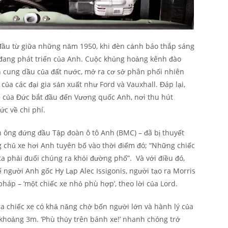
 đầu từ giữa những năm 1950, khi đèn cảnh báo thắp sáng
đang phát triển của Anh. Cuộc khủng hoảng kênh đào
 cung dầu của đất nước, mở ra cơ sở phân phối nhiên
của các đại gia sản xuất như Ford và Vauxhall. Đáp lại,
 của Đức bắt đầu đến Vương quốc Anh, nơi thu hút
c về chi phí.
 ông đứng đầu Tập đoàn ô tô Anh (BMC) – đã bị thuyết
 chủ xe hơi Anh tuyên bố vào thời điểm đó; “Những chiếc
ta phải đuổi chúng ra khỏi đường phố”. Và với điều đó,
 người Anh gốc Hy Lạp Alec Issigonis, người tạo ra Morris
pháp – ‘một chiếc xe nhỏ phù hợp’, theo lời của Lord.
ế ra chiếc xe có khả năng chở bốn người lớn và hành lý của
 khoảng 3m. ‘Phù thủy trên bánh xe!’ nhanh chóng trở