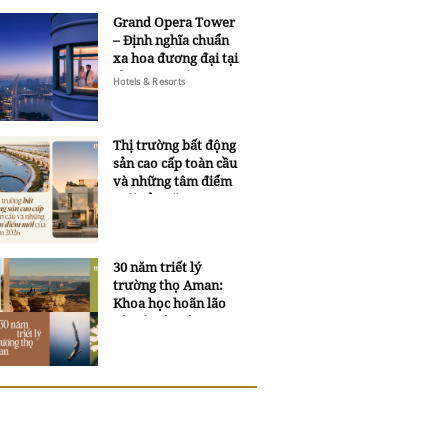
Grand Opera Tower
– Định nghĩa chuẩn
xa hoa đương đại tại
Sheraton Saigon
Hotels & Resorts
Grand Opera Hotel
Thị trường bất động
sản cao cấp toàn cầu
và những tâm điểm
mới của năm 2026
30 năm triết lý
trường thọ Aman:
Khoa học hoãn lão
và trí tuệ ngàn xưa