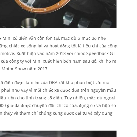
ơ Mini cổ điển vẫn còn tồn tại, mặc dù ở mức độ nhẹ
g chiếc xe sống lại và hoạt động tốt là tiêu chí của công
omotive. Xuất hiện vào năm 2013 với chiếc Speedback GT
của công ty với Mini xuất hiện bốn năm sau đó, khi họ ra
n Motor Show năm 2017.
cổ điển được làm lại của DBA rất khó phân biệt với mô
 phải như vậy vì mỗi chiếc xe được dựa trên nguyên mẫu
ều kiện cho tình trạng cổ điển. Tuy nhiên, mặc dù ngoại
00 giờ đã được chuyển đổi, chỉ có cửa, động cơ và hộp số
 thủy và thậm chí chúng cũng được đại tu và xây dựng