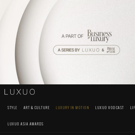
STYLE
ART & CULTURE
LUXURY IN MOTION
LUXUO VODCAST
LI
LUXUO ASIA AWARDS