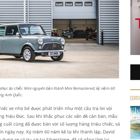
hục lại chiếc Mini nguyên bản thành Mini Remastered, kỷ niệm 60
ng Anh Quốc.
EDITO
chiếc xe nhỏ bé được phát triển như một câu trả lời vội
ng hiệu Đức. Sau khi khắc phục các vấn đề căn bản, mẫu
ng cuối cùng đã được bán với số lượng hàng triệu chiếc, và
ến ngày nay. Kỷ niệm 60 năm kể từ khi thành lập, David
dựng xe có trụ sở tại Silverstone, đã cố gắng làm lại