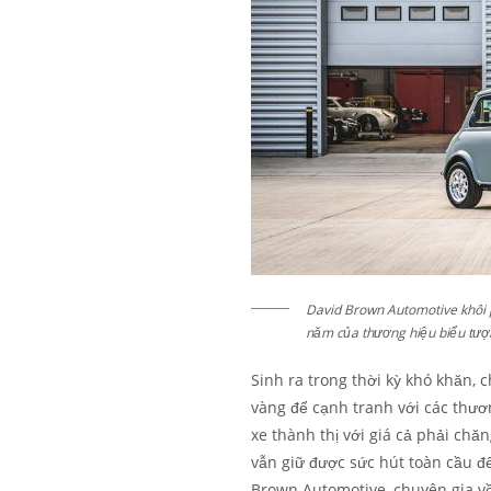
David Brown Automotive khôi p
năm của thương hiệu biểu tượ
Sinh ra trong thời kỳ khó khăn, 
vàng để cạnh tranh với các thươ
xe thành thị với giá cả phải chă
vẫn giữ được sức hút toàn cầu đ
Brown Automotive, chuyên gia về 