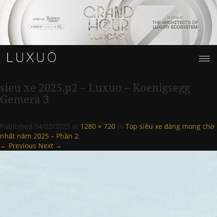
sieu xe 2025.p2 – Luxuo – Koenigsegg
Gemera 3
Published
04/02/2025
at
1280 × 720
in
Top siêu xe đáng mong chờ
nhất năm 2025 – Phần 2
.
← Previous
Next →