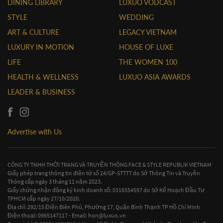
DINING LIBRARY
LUXUO VODCAST
STYLE
WEDDING
ART & CULTURE
LEGACY VIETNAM
LUXURY IN MOTION
HOUSE OF LUXE
LIFE
THE WOMEN 100
HEALTH & WELLNESS
LUXUO ASIA AWARDS
LEADER & BUSINESS
Advertise with Us
CÔNG TY TNHH THỜI TRANG VÀ TRUYỀN THÔNG FACE & STYLE REPUBLIK VIETNAM
Giấy phép trang thông tin điện tử số 24/GP-STTTT do Sở Thông Tin và Truyền
Thông cấp ngày 3 tháng 11 năm 2023.
Giấy chứng nhận đăng ký kinh doanh số: 0316554597 do Sở Kế Hoạch Đầu Tư
TPHCM cấp ngày 27/10/2020.
Địa chỉ: 292/15 Điện Biên Phủ, Phường 17, Quận Bình Thạnh TP Hồ Chí Minh
Điện thoại: 0965147117 - Email:
hon@luxuo.vn