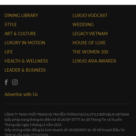
DINING LIBRARY
LUXUO VODCAST
STYLE
WEDDING
ART & CULTURE
LEGACY VIETNAM
LUXURY IN MOTION
HOUSE OF LUXE
LIFE
THE WOMEN 100
HEALTH & WELLNESS
LUXUO ASIA AWARDS
LEADER & BUSINESS
Advertise with Us
CÔNG TY TNHH THỜI TRANG VÀ TRUYỀN THÔNG FACE & STYLE REPUBLIK VIETNAM
Giấy phép trang thông tin điện tử số 24/GP-STTTT do Sở Thông Tin và Truyền
Thông cấp ngày 3 tháng 11 năm 2023.
Giấy chứng nhận đăng ký kinh doanh số: 0316554597 do Sở Kế Hoạch Đầu Tư
TPHCM cấp ngày 27/10/2020.