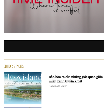
EDITOR'S PICKS
Bản hòa ca của những giác quan giữa
miền xanh thuần khiết
Homepage Slider