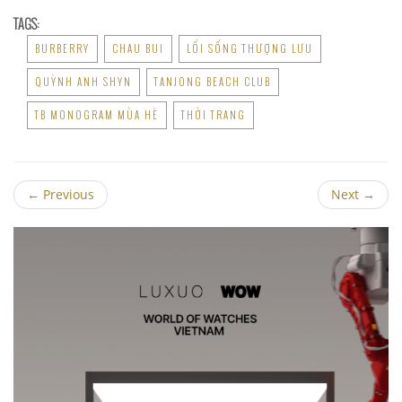
TAGS:
BURBERRY
CHAU BUI
LỐI SỐNG THƯỢNG LƯU
QUỲNH ANH SHYN
TANJONG BEACH CLUB
TB MONOGRAM MÙA HÈ
THỜI TRANG
←
Previous
Next
→