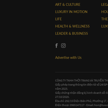
ART & CULTURE
LEG
LUXURY IN MOTION
HOU
LIFE
THE
HEALTH & WELLNESS
LUX
LEADER & BUSINESS
Advertise with Us
CÔNG TY TNHH THỜI TRANG VÀ TRUYỀN T
Giấy phép trang thông tin điện tử số 24/G
năm 2023.
Giấy chứng nhận đăng ký kinh doanh số:
27/10/2020.
Địa chỉ: 292/15 Điện Biên Phủ, Phường 17
Điện thoại: 0965147117 - Email:
hon@luxuo