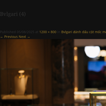
Bvlgari (4)
Published
05/08/2025
at
1200 × 800
in
Bvlgari đánh dấu cột mốc mới
← Previous
Next →