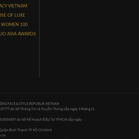
ACY VIETNAM
SE OF LUXE
 WOMEN 100
UO ASIA AWARDS
HÔNG FACE & STYLE REPUBLIK VIETNAM
P-STTTT do Sở Thông Tin và Truyền Thông cấp ngày 3 tháng 11
 0316554597 do Sở Kế Hoạch Đầu Tư TPHCM cấp ngày
, Quận Bình Thạnh TP Hồ Chí Minh
.vn