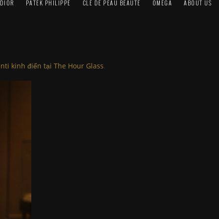
DIOR
PATEK PHILIPPE
CLÉ DE PEAU BEAUTÉ
OMEGA
ABOUT US
nti kinh điển tại The Hour Glass
.