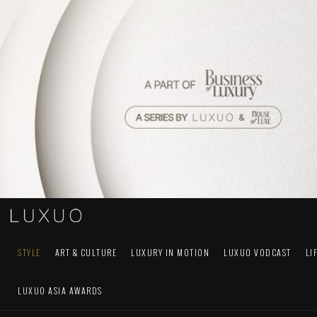
STYLE
ART & CULTURE
LUXURY IN MOTION
LUXUO VODCAST
LI
LUXUO ASIA AWARDS