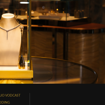
UO VODCAST
DDING