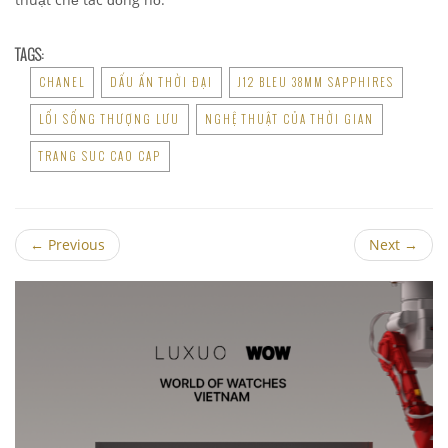
TAGS:
CHANEL
DẤU ẤN THỜI ĐẠI
J12 BLEU 38MM SAPPHIRES
LỐI SỐNG THƯỢNG LƯU
NGHỆ THUẬT CỦA THỜI GIAN
TRANG SUC CAO CAP
←
Previous
Next
→