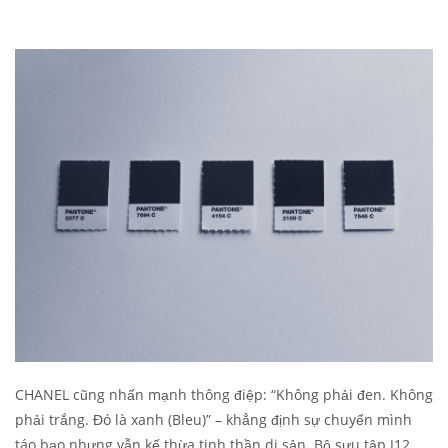
CHANEL cũng nhấn mạnh thông điệp: “Không phải đen. Không
phải trắng. Đó là xanh (Bleu)” – khẳng định sự chuyển mình
táo bạo nhưng vẫn kế thừa tinh thần di sản. Bộ sưu tập J12