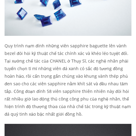
Quy trình nạm đính những viên sapphire baguette lên vành
bezel đòi hỏi kỹ thuật chế tác chính xác và khéo léo tuyệt đối.
Tại xưởng chế tác của CHANEL ở Thụy Sĩ, các nghệ nhân phải
tuyển chọn tỉ mỉ những viên đá xanh có sắc độ tương đồng
hoàn hảo, rồi cẩn trọng gắn chúng vào khung vành thép phủ
đen sao cho các viên sapphire nằm khít sát và đều nhau tăm
tắp. Công đoạn đính 58 viên sapphire thiên nhiên này đòi hỏi
rất nhiều giờ lao động thủ công công phu của nghệ nhân, thể
hiện trình độ thượng thừa của nhà chế tác trong kỹ thuật nạm
đá quý tinh xảo bậc nhất giới đồng hồ.