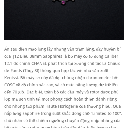
Ẩn sau diện mạo lộng lẫy nhưng vẫn trầm lắng, đầy huyền bí
của J12 Bleu 38mm Sapphires là bộ máy cơ tự động Caliber
12.1 do chính CHANEL phát triển tại xưởng chế tác La Chaux-
de-Fonds (Thụy Sĩ) thông qua hợp tác với nhà sản xuất
Kenissi. Bộ máy cơ này đã đạt chứng nhận chronometer bởi
COSC về độ chính xác cao, và có mức năng lượng dự trữ lên
đến 70 giờ. Đặc biệt, toàn bộ các cầu máy và rotor được phủ
lớp mạ đen tinh tế, một phong cách hoàn thiện dành riêng
cho những tạo phẩm Haute Horlogerie của thương hiệu. Qua
nắp lưng sapphire trong suốt khắc dòng chữ “Limited to 100”,
chủ nhân có thể chiêm ngưỡng chuyển động nhịp nhàng của
bộ máy cùng rotor quay hình tròn độc đáo, biểu tượng cho