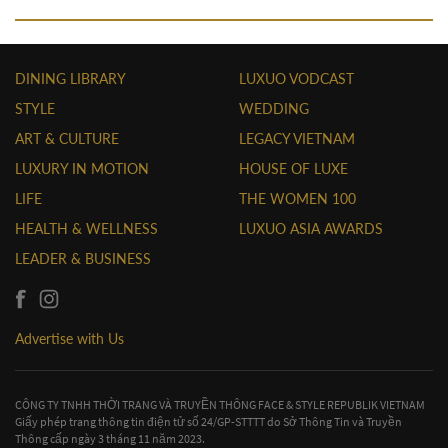
DINING LIBRARY
LUXUO VODCAST
STYLE
WEDDING
ART & CULTURE
LEGACY VIETNAM
LUXURY IN MOTION
HOUSE OF LUXE
LIFE
THE WOMEN 100
HEALTH & WELLNESS
LUXUO ASIA AWARDS
LEADER & BUSINESS
Advertise with Us
CÔNG TY TNHH THỜI TRANG VÀ TRUYỀN THÔNG FACE & STYLE REPUBLIK VIETNAM
Giấy phép trang thông tin điện tử số 24/GP-STTTT do Sở Thông Tin và Truyền
Thông cấp ngày 3 tháng 11 năm 2023.