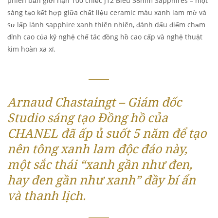
phiên bản giới hạn 100 chiếc J12 Bleu 38mm Sapphires – một
sáng tạo kết hợp giữa chất liệu ceramic màu xanh lam mờ và
sự lấp lánh sapphire xanh thiên nhiên, đánh dấu điểm chạm
đỉnh cao của kỹ nghệ chế tác đồng hồ cao cấp và nghệ thuật
kim hoàn xa xỉ.
Arnaud Chastaingt – Giám đốc
Studio sáng tạo Đồng hồ của
CHANEL đã ấp ủ suốt 5 năm để tạo
nên tông xanh lam độc đáo này,
một sắc thái “xanh gần như đen,
hay đen gần như xanh” đầy bí ẩn
và thanh lịch.