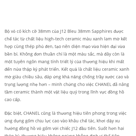
Bộ vỏ có kích cỡ 38mm của J12 Bleu 38mm Sapphires được
chế tác từ chất liệu high-tech ceramic màu xanh lam mờ kết
hợp cùng thép phủ đen, tạo nên diện mạo vừa hiện đại vừa
bền bỉ. Không đơn thuần chỉ là một màu sắc, mà đây còn là
một tuyên ngôn mang tính triết lý của thương hiệu khi mất
đến nửa thập kỷ phát triển. Kết quả là chất liệu ceramic xanh
mờ giàu chiều sâu, đáp ứng khả năng chống trầy xước cao và
trọng lượng nhẹ hơn – minh chứng cho việc CHANEL đã nâng
tầm ceramic thành một vật liệu quý trong lĩnh vực đồng hồ
cao cấp.
Đặc biệt, CHANEL cũng là thương hiệu tiên phong trong việc
ứng dụng gốm chịu lực cao vào khâu chế tác, khơi dậy xu
hướng đồng hồ vỏ gốm với chiếc J12 đầu tiên. Suốt hơn hai
thập kỷ, thương hiệu không ngừng khẳng định vị thế tiên