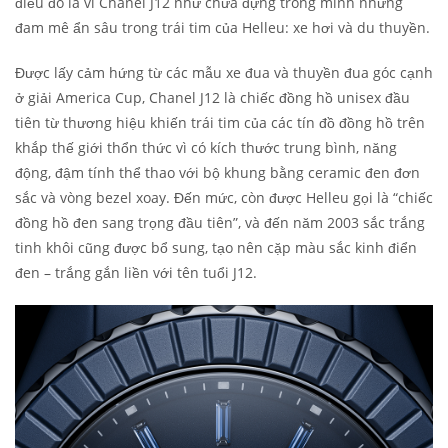
điều đó là vì Chanel J12 như chứa đựng trong mình những
đam mê ẩn sâu trong trái tim của Helleu: xe hơi và du thuyền.
Được lấy cảm hứng từ các mẫu xe đua và thuyền đua góc cạnh
ở giải America Cup, Chanel J12 là chiếc đồng hồ unisex đầu
tiên từ thương hiệu khiến trái tim của các tín đồ đồng hồ trên
khắp thế giới thổn thức vì có kích thước trung bình, năng
động, đậm tính thể thao với bộ khung bằng ceramic đen đơn
sắc và vòng bezel xoay. Đến mức, còn được Helleu gọi là “chiếc
đồng hồ đen sang trọng đầu tiên”, và đến năm 2003 sắc trắng
tinh khôi cũng được bổ sung, tạo nên cặp màu sắc kinh điển
đen – trắng gắn liền với tên tuổi J12.