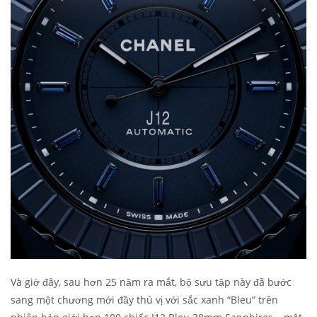
Và giờ đây, sau hơn 25 năm ra mắt, bộ sưu tập này đã bước
sang một chương mới đầy thú vị với sắc xanh “Bleu” trên