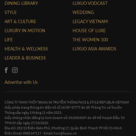
DINING LIBRARY
LUXUO VODCAST
STYLE
WEDDING
ART & CULTURE
LEGACY VIETNAM
LUXURY IN MOTION
HOUSE OF LUXE
LIFE
THE WOMEN 100
HEALTH & WELLNESS
LUXUO ASIA AWARDS
LEADER & BUSINESS
Advertise with Us
CÔNG TY TNHH THỜI TRANG VÀ TRUYỀN THÔNG FACE & STYLE REPUBLIK VIETNAM
Giấy phép trang thông tin điện tử số 24/GP-STTTT do Sở Thông Tin và Truyền
Thông cấp ngày 3 tháng 11 năm 2023.
Giấy chứng nhận đăng ký kinh doanh số: 0316554597 do Sở Kế Hoạch Đầu Tư
TPHCM cấp ngày 27/10/2020.
Địa chỉ: 292/15 Điện Biên Phủ, Phường 17, Quận Bình Thạnh TP Hồ Chí Minh
Điện thoại: 0965147117 - Email:
hon@luxuo.vn