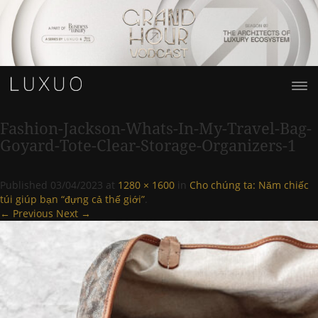
Fashion-Jackson-Whats-In-My-Travel-Bag-
Goyard-Tote-Clear-Storage-Organizers-1
Published
03/04/2023
at
1280 × 1600
in
Cho chúng ta: Năm chiếc
túi giúp bạn “đựng cả thế giới”
.
← Previous
Next →