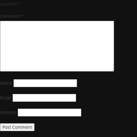
marked
*
Comment
*
Name
Email
Website