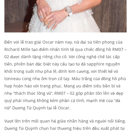
Đến với lễ trao giải Oscar năm nay, nữ đại sứ tiên phong của
Richard Mille tạo điểm nhấn tinh tế qua chiếc đồng hồ RM07 –
02 được dành tặng riêng cho cô. Với công nghệ chế tác cấp
tiến, phiên bản đặc biệt này cấu tạo từ đá sapphire nguyên
khối trong suốt như pha lê, đính kim cương, với thiết kế vỏ
tonneau cong nhẹ ôm trọn cổ tay. Màu trắng của đồng hồ phù
hợp hoàn hảo với trang phục. Mang ưu điểm siêu bền bỉ và
nhẹ “thách thức lông vũ”, RM07 – 02 góp phần tôn lên vẻ đẹp
quý phái nhưng không kém phần cá tính, mạnh mẽ của “đả
nữ” Dương Tử Quỳnh tại lễ Oscar.
Vượt lên trên mối quan hệ giữa nhãn hàng và người nổi tiếng,
Dương Tử Quỳnh chọn hai thương hiệu trên đều xuất phát từ