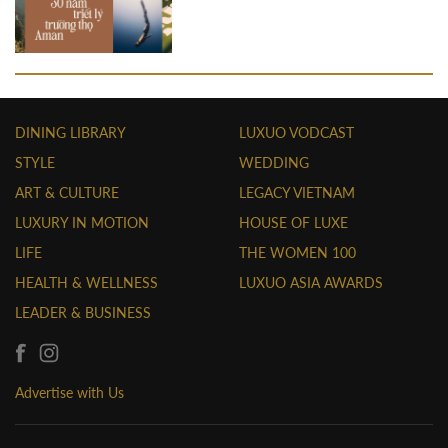
DINING LIBRARY
LUXUO VODCAST
STYLE
WEDDING
ART & CULTURE
LEGACY VIETNAM
LUXURY IN MOTION
HOUSE OF LUXE
LIFE
THE WOMEN 100
HEALTH & WELLNESS
LUXUO ASIA AWARDS
LEADER & BUSINESS
Advertise with Us