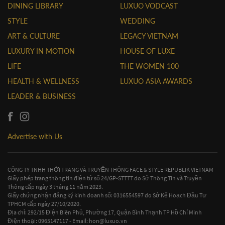
DINING LIBRARY
LUXUO VODCAST
STYLE
WEDDING
ART & CULTURE
LEGACY VIETNAM
LUXURY IN MOTION
HOUSE OF LUXE
LIFE
THE WOMEN 100
HEALTH & WELLNESS
LUXUO ASIA AWARDS
LEADER & BUSINESS
Advertise with Us
CÔNG TY TNHH THỜI TRANG VÀ TRUYỀN THÔNG FACE & STYLE REPUBLIK VIETNAM
Giấy phép trang thông tin điện tử số 24/GP-STTTT do Sở Thông Tin và Truyền
Thông cấp ngày 3 tháng 11 năm 2023.
Giấy chứng nhận đăng ký kinh doanh số: 0316554597 do Sở Kế Hoạch Đầu Tư
TPHCM cấp ngày 27/10/2020.
Địa chỉ: 292/15 Điện Biên Phủ, Phường 17, Quận Bình Thạnh TP Hồ Chí Minh
Điện thoại: 0965147117 - Email:
hon@luxuo.vn