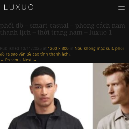
phối đồ – smart-casual – phong cách nam
thanh lịch – thời trang nam – luxuo 1
Published
10/11/2025
at
1200 × 800
in
Nếu không mặc suit, phối
đồ ra sao vẫn đề cao tính thanh lịch?
.
← Previous
Next →