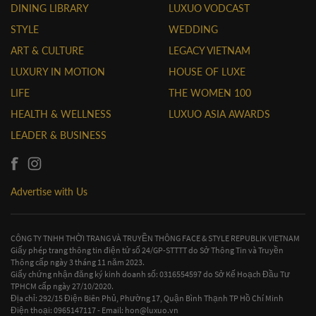
DINING LIBRARY
LUXUO VODCAST
STYLE
WEDDING
ART & CULTURE
LEGACY VIETNAM
LUXURY IN MOTION
HOUSE OF LUXE
LIFE
THE WOMEN 100
HEALTH & WELLNESS
LUXUO ASIA AWARDS
LEADER & BUSINESS
Advertise with Us
CÔNG TY TNHH THỜI TRANG VÀ TRUYỀN THÔNG FACE & STYLE REPUBLIK VIETNAM
Giấy phép trang thông tin điện tử số 24/GP-STTTT do Sở Thông Tin và Truyền
Thông cấp ngày 3 tháng 11 năm 2023.
Giấy chứng nhận đăng ký kinh doanh số: 0316554597 do Sở Kế Hoạch Đầu Tư
TPHCM cấp ngày 27/10/2020.
Địa chỉ: 292/15 Điện Biên Phủ, Phường 17, Quận Bình Thạnh TP Hồ Chí Minh
Điện thoại: 0965147117 - Email:
hon@luxuo.vn