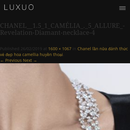
CHANEL__1.5_1_CAMÉLIA_._5_ALLURE_-
Revelation-Diamant-necklace-4
Published
26/02/2019
at
1600 × 1067
in
Chanel lần nữa đánh thức
vẻ đẹp hoa camellia huyền thoại
.
← Previous
Next →