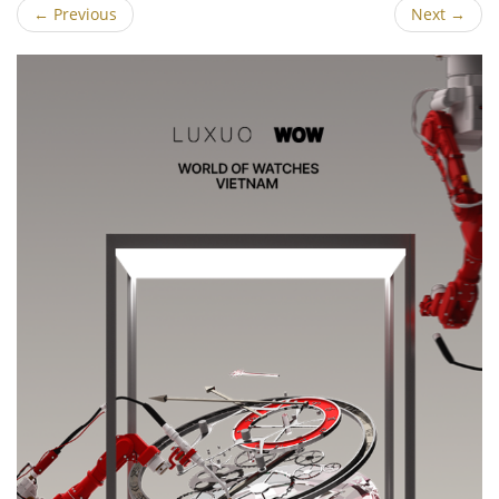
←
Previous
Next
→