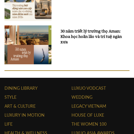
30 năm triết lý trường thọ Aman:
Khoa học hoãn lão và trí tuệ ngàn
xưa
DINING LIBRARY
LUXUO VODCAST
STYLE
WEDDING
ART & CULTURE
LEGACY VIETNAM
LUXURY IN MOTION
HOUSE OF LUXE
LIFE
THE WOMEN 100
HEALTH & WELLNESS
LUXUO ASIA AWARDS