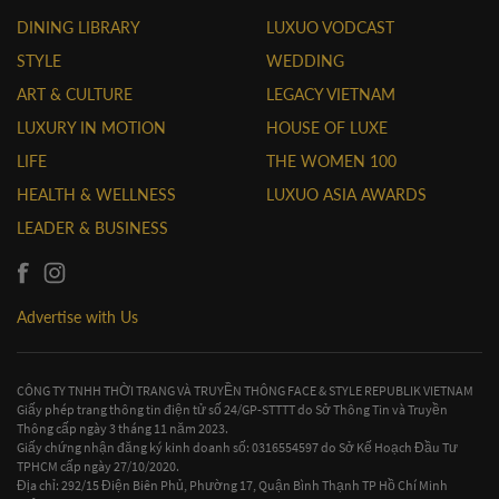
DINING LIBRARY
LUXUO VODCAST
STYLE
WEDDING
ART & CULTURE
LEGACY VIETNAM
LUXURY IN MOTION
HOUSE OF LUXE
LIFE
THE WOMEN 100
HEALTH & WELLNESS
LUXUO ASIA AWARDS
LEADER & BUSINESS
Advertise with Us
CÔNG TY TNHH THỜI TRANG VÀ TRUYỀN THÔNG FACE & STYLE REPUBLIK VIETNAM
Giấy phép trang thông tin điện tử số 24/GP-STTTT do Sở Thông Tin và Truyền
Thông cấp ngày 3 tháng 11 năm 2023.
Giấy chứng nhận đăng ký kinh doanh số: 0316554597 do Sở Kế Hoạch Đầu Tư
TPHCM cấp ngày 27/10/2020.
Địa chỉ: 292/15 Điện Biên Phủ, Phường 17, Quận Bình Thạnh TP Hồ Chí Minh