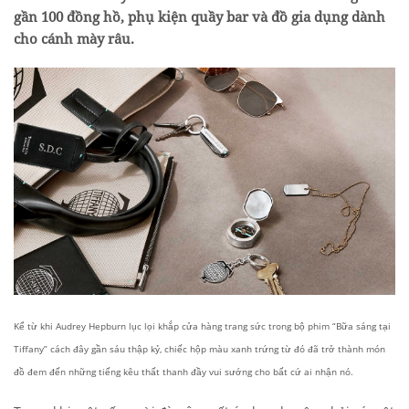
gần 100 đồng hồ, phụ kiện quầy bar và đồ gia dụng dành
cho cánh mày râu.
Kể từ khi Audrey Hepburn lục lọi khắp cửa hàng trang sức trong bộ phim “Bữa sáng tại
Tiffany” cách đây gần sáu thập kỷ, chiếc hộp màu xanh trứng từ đó đã trở thành món
đồ đem đến những tiếng kêu thất thanh đầy vui sướng cho bất cứ ai nhận nó.