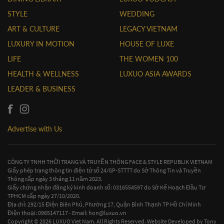
STYLE
WEDDING
ART & CULTURE
LEGACY VIETNAM
LUXURY IN MOTION
HOUSE OF LUXE
LIFE
THE WOMEN 100
HEALTH & WELLNESS
LUXUO ASIA AWARDS
LEADER & BUSINESS
Advertise with Us
CÔNG TY TNHH THỜI TRANG VÀ TRUYỀN THÔNG FACE & STYLE REPUBLIK VIETNAM
Giấy phép trang thông tin điện tử số 24/GP-STTTT do Sở Thông Tin và Truyền
Thông cấp ngày 3 tháng 11 năm 2023.
Giấy chứng nhận đăng ký kinh doanh số: 0316554597 do Sở Kế Hoạch Đầu Tư
TPHCM cấp ngày 27/10/2020.
Địa chỉ: 292/15 Điện Biên Phủ, Phường 17, Quận Bình Thạnh TP Hồ Chí Minh
Điện thoại: 0965147117 - Email:
hon@luxuo.vn
Copyright © 2026 LUXUO Viet Nam. All Rights Reserved. Website Developed by
Tony