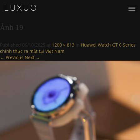
Ảnh 19
Published
06/10/2025
at
1200 × 813
in
Huawei Watch GT 6 Series
chính thức ra mắt tại Việt Nam
.
← Previous
Next →