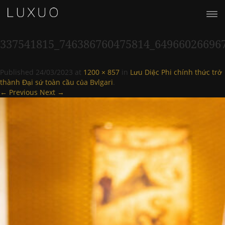
337541815_746386760475814_64966026696
Published
24/03/2023
at
1200 × 857
in
Lưu Diệc Phi chính thức trở
thành Đại sứ toàn cầu của Bvlgari
.
← Previous
Next →