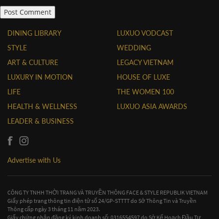
DINING LIBRARY
LUXUO VODCAST
STYLE
WEDDING
ART & CULTURE
LEGACY VIETNAM
LUXURY IN MOTION
HOUSE OF LUXE
LIFE
THE WOMEN 100
HEALTH & WELLNESS
LUXUO ASIA AWARDS
LEADER & BUSINESS
Advertise with Us
CÔNG TY TNHH THỜI TRANG VÀ TRUYỀN THÔNG FACE & STYLE REPUBLIK VIETNAM
Giấy phép trang thông tin điện tử số 24/GP-STTTT do Sở Thông Tin và Truyền
Thông cấp ngày 3 tháng 11 năm 2023.
Giấy chứng nhận đăng ký kinh doanh số: 0316554597 do Sở Kế Hoạch Đầu Tư