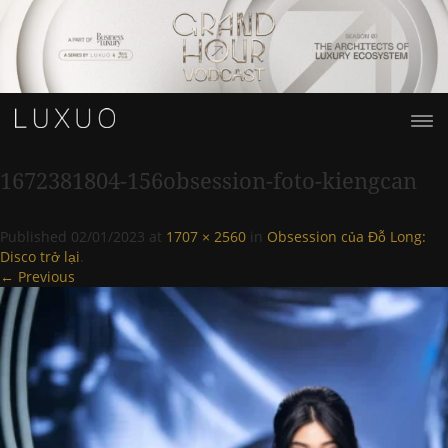
1672381804-156obsession-foto-kiengcan
Published
02/01/2023
at
1707 × 2560
in
Obsession của Đỗ Long:
Disco trở lại
.
← Previous