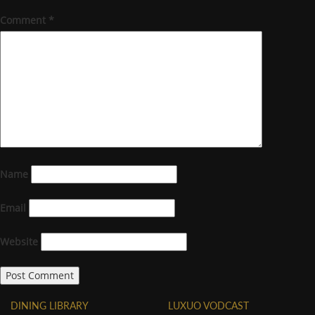
Comment
*
Name
Email
Website
DINING LIBRARY
LUXUO VODCAST