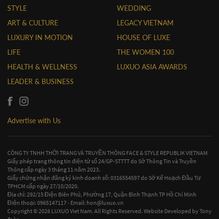
STYLE
WEDDING
ART & CULTURE
LEGACY VIETNAM
LUXURY IN MOTION
HOUSE OF LUXE
LIFE
THE WOMEN 100
HEALTH & WELLNESS
LUXUO ASIA AWARDS
LEADER & BUSINESS
Advertise with Us
CÔNG TY TNHH THỜI TRANG VÀ TRUYỀN THÔNG FACE & STYLE REPUBLIK VIETNAM
Giấy phép trang thông tin điện tử số 24/GP-STTTT do Sở Thông Tin và Truyền
Thông cấp ngày 3 tháng 11 năm 2023.
Giấy chứng nhận đăng ký kinh doanh số: 0316554597 do Sở Kế Hoạch Đầu Tư
TPHCM cấp ngày 27/10/2020.
Địa chỉ: 292/15 Điện Biên Phủ, Phường 17, Quận Bình Thạnh TP Hồ Chí Minh
Điện thoại: 0965147117 - Email:
hon@luxuo.vn
Copyright © 2026 LUXUO Viet Nam. All Rights Reserved. Website Developed by
Tony