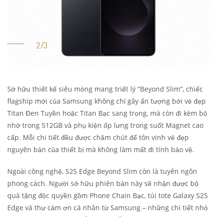
Sở hữu thiết kế siêu mỏng mang triết lý “Beyond Slim”, chiếc
flagship mới của Samsung không chỉ gây ấn tượng bởi vẻ đẹp
Titan Đen Tuyền hoặc Titan Bạc sang trọng, mà còn đi kèm bộ
nhớ trong 512GB và phụ kiện ốp lưng trong suốt Magnet cao
cấp. Mỗi chi tiết đều được chăm chút để tôn vinh vẻ đẹp
nguyên bản của thiết bị mà không làm mất đi tính bảo vệ.
Ngoài công nghệ, S25 Edge Beyond Slim còn là tuyên ngôn
phong cách. Người sở hữu phiên bản này sẽ nhận được bộ
quà tặng độc quyền gồm Phone Chain Bạc, túi tote Galaxy S25
Edge và thư cảm ơn cá nhân từ Samsung – những chi tiết nhỏ