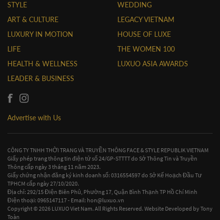
STYLE
WEDDING
ART & CULTURE
LEGACY VIETNAM
LUXURY IN MOTION
HOUSE OF LUXE
LIFE
THE WOMEN 100
HEALTH & WELLNESS
LUXUO ASIA AWARDS
LEADER & BUSINESS
Advertise with Us
CÔNG TY TNHH THỜI TRANG VÀ TRUYỀN THÔNG FACE & STYLE REPUBLIK VIETNAM
Giấy phép trang thông tin điện tử số 24/GP-STTTT do Sở Thông Tin và Truyền
Thông cấp ngày 3 tháng 11 năm 2023.
Giấy chứng nhận đăng ký kinh doanh số: 0316554597 do Sở Kế Hoạch Đầu Tư
TPHCM cấp ngày 27/10/2020.
Địa chỉ: 292/15 Điện Biên Phủ, Phường 17, Quận Bình Thạnh TP Hồ Chí Minh
Điện thoại: 0965147117 - Email:
hon@luxuo.vn
Copyright © 2026 LUXUO Viet Nam. All Rights Reserved. Website Developed by
Tony
Toàn