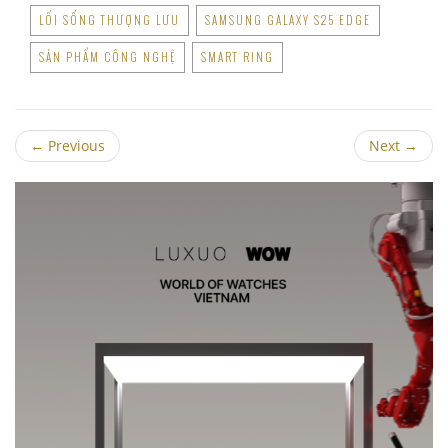
LỐI SỐNG THƯỢNG LƯU
SAMSUNG GALAXY S25 EDGE
SẢN PHẨM CÔNG NGHỆ
SMART RING
←
Previous
Next
→