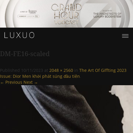
DM-FE16-scaled
Published
10/11/2023
at
2048 × 2560
in
The Art Of Giffting 2023
Issue: Dior Men khởi phát súng đầu tiên
.
← Previous
Next →