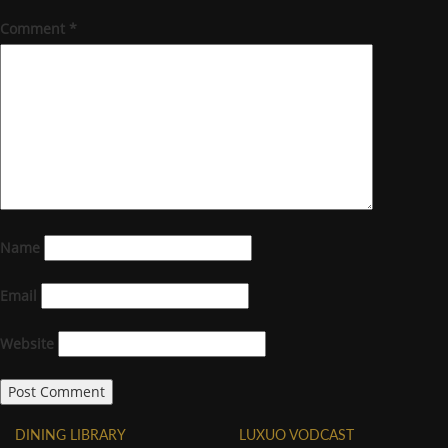
Comment
*
Name
Email
Website
DINING LIBRARY
LUXUO VODCAST