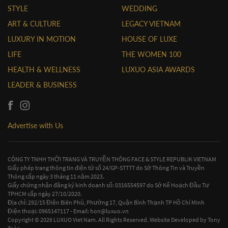
STYLE
WEDDING
ART & CULTURE
LEGACY VIETNAM
LUXURY IN MOTION
HOUSE OF LUXE
LIFE
THE WOMEN 100
HEALTH & WELLNESS
LUXUO ASIA AWARDS
LEADER & BUSINESS
Advertise with Us
CÔNG TY TNHH THỜI TRANG VÀ TRUYỀN THÔNG FACE & STYLE REPUBLIK VIETNAM
Giấy phép trang thông tin điện tử số 24/GP-STTTT do Sở Thông Tin và Truyền
Thông cấp ngày 3 tháng 11 năm 2023.
Giấy chứng nhận đăng ký kinh doanh số: 0316554597 do Sở Kế Hoạch Đầu Tư
TPHCM cấp ngày 27/10/2020.
Địa chỉ: 292/15 Điện Biên Phủ, Phường 17, Quận Bình Thạnh TP Hồ Chí Minh
Điện thoại: 0965147117 - Email:
hon@luxuo.vn
Copyright © 2026 LUXUO Viet Nam. All Rights Reserved. Website Developed by
Tony