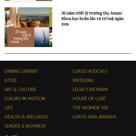
30 năm triết lý trường thọ Aman:
Khoa học hoãn lão và trí tuệ ngàn
xưa
DINING LIBRARY
LUXUO VODCAST
STYLE
WEDDING
ART & CULTURE
LEGACY VIETNAM
LUXURY IN MOTION
HOUSE OF LUXE
LIFE
THE WOMEN 100
HEALTH & WELLNESS
LUXUO ASIA AWARDS
LEADER & BUSINESS