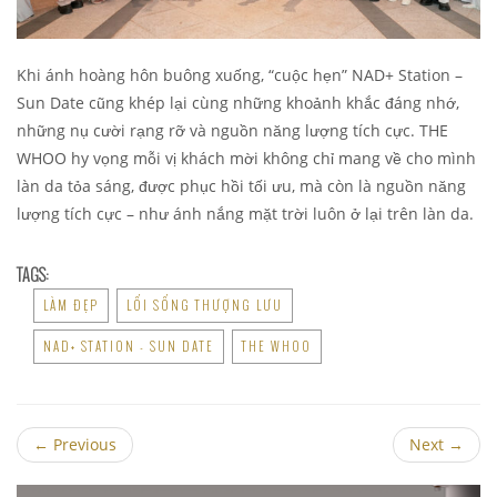
Khi ánh hoàng hôn buông xuống, “cuộc hẹn” NAD+ Station –
Sun Date cũng khép lại cùng những khoảnh khắc đáng nhớ,
những nụ cười rạng rỡ và nguồn năng lượng tích cực. THE
WHOO hy vọng mỗi vị khách mời không chỉ mang về cho mình
làn da tỏa sáng, được phục hồi tối ưu, mà còn là nguồn năng
lượng tích cực – như ánh nắng mặt trời luôn ở lại trên làn da.
TAGS:
LÀM ĐẸP
LỐI SỐNG THƯỢNG LƯU
NAD+ STATION - SUN DATE
THE WHOO
←
Previous
Next
→