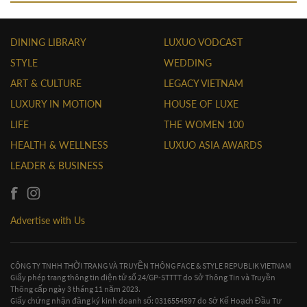
DINING LIBRARY
LUXUO VODCAST
STYLE
WEDDING
ART & CULTURE
LEGACY VIETNAM
LUXURY IN MOTION
HOUSE OF LUXE
LIFE
THE WOMEN 100
HEALTH & WELLNESS
LUXUO ASIA AWARDS
LEADER & BUSINESS
Advertise with Us
CÔNG TY TNHH THỜI TRANG VÀ TRUYỀN THÔNG FACE & STYLE REPUBLIK VIETNAM
Giấy phép trang thông tin điện tử số 24/GP-STTTT do Sở Thông Tin và Truyền
Thông cấp ngày 3 tháng 11 năm 2023.
Giấy chứng nhận đăng ký kinh doanh số: 0316554597 do Sở Kế Hoạch Đầu Tư