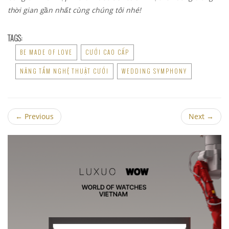
thời gian gần nhất cùng chúng tôi nhé!
TAGS:
BE MADE OF LOVE
CƯỚI CAO CẤP
NÂNG TẦM NGHỆ THUẬT CƯỚI
WEDDING SYMPHONY
←
Previous
Next
→