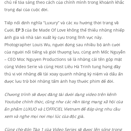
chú rể tỏa sáng theo cách của chính mình trong khoảnh khắc
trọng đại của cuộc đời.
Tiếp nối định nghĩa “Luxury” và các xu hướng thời trang về
Cưới,
EP 3
của Be Made Of Love không thể thiếu những nhiếp
ảnh gia và nhà sản xuất kỳ cựu trong lĩnh vực này.
Photographer Louis Wu, người đứng sau nhiều bộ ảnh cưới
của người nổi tiếng và giới thượng lưu, cùng anh Mốc Nguyễn
– CEO Moc Nguyen Productions sẽ là những cái tên góp mặt
cùng Video Serie và cùng Host Liêu Hà Trinh tung hứng đầy
thú vị với những đề tài xoay quanh những kỷ niệm và dấu ấn
được lưu trữ bởi những tấm ảnh hay thước phim để đời.
Chương trình sẽ được đăng tải dưới dạng video trên kênh
Youtube chính thức, cũng như
các nền tảng mạng xã hội của
ấn phẩm LUXUO và L’OFFICIEL Vietnam để đáp ứng nhu cầu
xem và nghe mọi nơi mọi lúc của độc giả.
Cùng chờ đón Tập 1 của Video Series sẽ được lên sóng trong