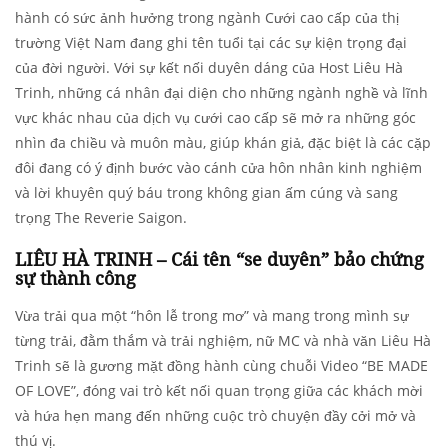
hành có sức ảnh hưởng trong ngành Cưới cao cấp của thị
trường Việt Nam đang ghi tên tuổi tại các sự kiện trọng đại
của đời người. Với sự kết nối duyên dáng của Host Liêu Hà
Trinh, những cá nhân đại diện cho những ngành nghề và lĩnh
vực khác nhau của dịch vụ cưới cao cấp sẽ mở ra những góc
nhìn đa chiều và muôn màu, giúp khán giả, đặc biệt là các cặp
đôi đang có ý định bước vào cánh cửa hôn nhân kinh nghiệm
và lời khuyên quý báu trong không gian ấm cúng và sang
trọng The Reverie Saigon.
LIÊU HÀ TRINH – Cái tên “se duyên” bảo chứng
sự thành công
Vừa trải qua một “hôn lễ trong mơ” và mang trong mình sự
từng trải, đằm thắm và trải nghiệm, nữ MC và nhà văn Liêu Hà
Trinh sẽ là gương mặt đồng hành cùng chuỗi Video “BE MADE
OF LOVE”, đóng vai trò kết nối quan trọng giữa các khách mời
và hứa hẹn mang đến những cuộc trò chuyện đầy cởi mở và
thú vị.