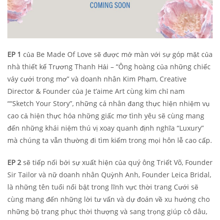
EP 1
của Be Made Of Love sẽ được mở màn với sự góp mặt của
nhà thiết kế Trương Thanh Hải – “Ông hoàng của những chiếc
váy cưới trong mơ” và doanh nhân Kim Phạm, Creative
Director & Founder của Je t’aime Art cùng kim chỉ nam
““Sketch Your Story”, những cá nhân đang thực hiện nhiệm vụ
cao cả hiện thực hóa những giấc mơ tình yêu sẽ cùng mang
đến những khái niệm thú vị xoay quanh định nghĩa “Luxury”
mà chúng ta vẫn thường đi tìm kiếm trong mọi hôn lễ cao cấp.
EP 2
sẽ tiếp nối bởi sự xuất hiện của quý ông Triết Võ, Founder
Sir Tailor và nữ doanh nhân Quỳnh Anh, Founder Leica Bridal,
là những tên tuổi nổi bật trong lĩnh vực thời trang Cưới sẽ
cùng mang đến những lời tư vấn và dự đoán về xu hướng cho
những bộ trang phục thời thượng và sang trọng giúp cô dâu,