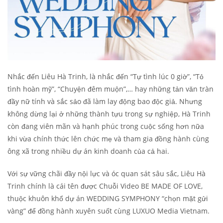
Nhắc đến Liêu Hà Trinh, là nhắc đến “Tự tình lúc 0 giờ”, “Tỏ
tình hoàn mỹ”, “Chuyện đêm muộn”,… hay những tản văn tràn
đầy nữ tính và sắc sảo đã làm lay động bao độc giả. Nhưng
không dừng lại ở những thành tựu trong sự nghiệp, Hà Trinh
còn đang viên mãn và hạnh phúc trong cuộc sống hơn nữa
khi vừa chính thức lên chức mẹ và tham gia đồng hành cùng
ông xã trong nhiều dự án kinh doanh của cả hai.
Với sự vững chãi đầy nội lực và óc quan sát sâu sắc, Liêu Hà
Trinh chính là cái tên được Chuỗi Video BE MADE OF LOVE,
thuộc khuôn khổ dự án WEDDING SYMPHONY “chọn mặt gửi
vàng” để đồng hành xuyên suốt cùng LUXUO Media Vietnam.