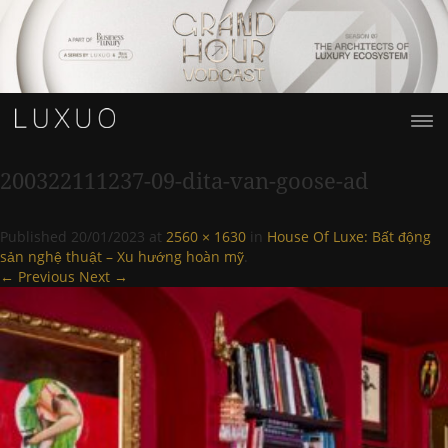
200322111237-09-dita-van-goose-ad
Published
20/01/2023
at
2560 × 1630
in
House Of Luxe: Bất động
sản nghệ thuật – Xu hướng hoàn mỹ
.
← Previous
Next →