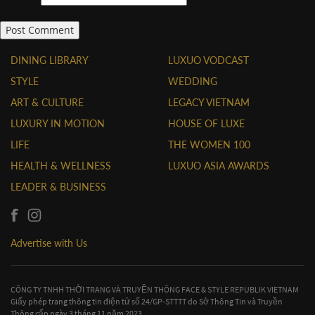
DINING LIBRARY
LUXUO VODCAST
STYLE
WEDDING
ART & CULTURE
LEGACY VIETNAM
LUXURY IN MOTION
HOUSE OF LUXE
LIFE
THE WOMEN 100
HEALTH & WELLNESS
LUXUO ASIA AWARDS
LEADER & BUSINESS
Advertise with Us
CÔNG TY TNHH THỜI TRANG VÀ TRUYỀN THÔNG FACE & STYLE REPUBLIK VIETNAM
Giấy phép trang thông tin điện tử số 24/GP-STTTT do Sở Thông Tin và Truyền
Thông cấp ngày 3 tháng 11 năm 2023.