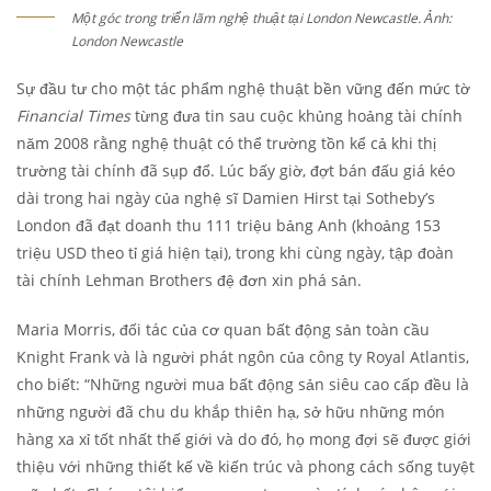
Một góc trong triển lãm nghệ thuật tại London Newcastle. Ảnh:
London Newcastle
Sự đầu tư cho một tác phẩm nghệ thuật bền vững đến mức tờ
Financial Times
từng đưa tin sau cuộc khủng hoảng tài chính
năm 2008 rằng nghệ thuật có thể trường tồn kể cả khi thị
trường tài chính đã sụp đổ. Lúc bấy giờ, đợt bán đấu giá kéo
dài trong hai ngày của nghệ sĩ Damien Hirst tại Sotheby’s
London đã đạt doanh thu 111 triệu bảng Anh (khoảng 153
triệu USD theo tỉ giá hiện tại), trong khi cùng ngày, tập đoàn
tài chính Lehman Brothers đệ đơn xin phá sản.
Maria Morris, đối tác của cơ quan bất động sản toàn cầu
Knight Frank và là người phát ngôn của công ty Royal Atlantis,
cho biết: “Những người mua bất động sản siêu cao cấp đều là
những người đã chu du khắp thiên hạ, sở hữu những món
hàng xa xỉ tốt nhất thế giới và do đó, họ mong đợi sẽ được giới
thiệu với những thiết kế về kiến ​​trúc và phong cách sống tuyệt