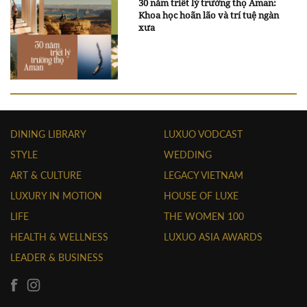
30 năm triết lý trường thọ Aman:
Khoa học hoãn lão và trí tuệ ngàn
xưa
DINING LIBRARY
LUXUO VODCAST
STYLE
WEDDING
ART & CULTURE
LEGACY VIETNAM
LUXURY IN MOTION
HOUSE OF LUXE
LIFE
THE WOMEN 100
HEALTH & WELLNESS
LUXUO ASIA AWARDS
LEADER & BUSINESS