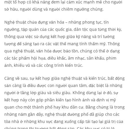
một tổ hợp có khả năng đem lại cảm xúc mạnh mẽ cho người
sở hữu, người dùng và người chiêm ngưỡng chúng.
Nghệ thuật chứa đựng văn hóa – những phong tục, tín
ngưỡng, tập quán của các quốc gia, dân tộc qua từng thời kỳ,
thông qua việc sử dụng kết hợp giữa kỹ năng và trí tưởng
tượng để sáng tạo ra các vật thể mang tính thẩm mỹ. Thông
qua nghệ thuật, văn hóa được bảo tồn, chúng có thể ở dạng
các tác phẩm hội họa, điêu khắc, âm nhạc, sân khấu, phim
ảnh, khiêu vũ và các công trình kiến ​​trúc.
Càng về sau, sự kết hợp giữa nghệ thuật và kiến trúc, bất động
sản càng là điều được con người quan tâm, đặc biệt là những
người ở tầng lớp giàu và siêu giàu. Không dừng lại ở đó, sự
kết hợp này còn góp phần kiến tạo hình ảnh và định vị mỹ
quan cho một thành phố hay khu dân cư. Bằng chứng là trong
những năm gần đây, nghệ thuật đường phố đã giúp cho các
tòa nhà ở những khu vực đang xuống cấp tái tạo lại giá trị của
chúng trong thị trường bất động sản. Các khu vực có tỷ lệ