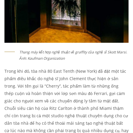
Thang máy kết hợp nghệ thuật vẽ graffity của nghệ sĩ Skott Marsi.
Ảnh: Kaufman Organization
Trong khi đó, tòa nhà 80 East Tenth (New York) đã đặt một tác
phẩm điêu khắc do nghệ sĩ John Clement thực hiện ở sân
trong. Với tên gọi là “Cherry”, tác phẩm làm từ những ống
thép cuộn và hoàn thiện với lớp sơn màu đỏ Ferrari, gợi cảm
giác cho người xem về các chuyển động ly tâm từ mặt đất.
Chuỗi siêu căn hộ của Ritz Carlton ở thành phố Miami thậm
chí còn trang bị cả một studio nghệ thuật chuyên dụng cho cư
dân tòa nhà để họ có thể thoải mái sáng tạo nghệ thuật bất
cứ lúc nào mà không cần phải trang bị quá nhiều dụng cụ, hay