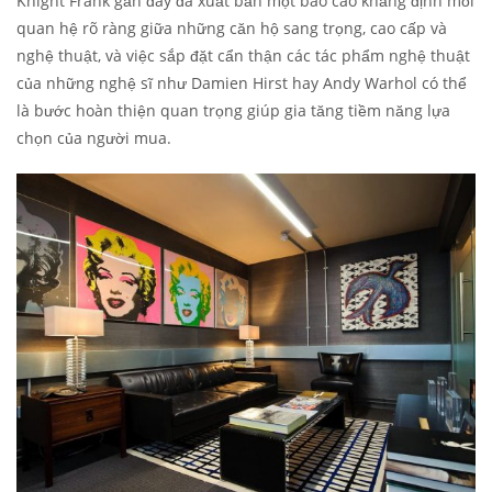
Knight Frank gần đây đã xuất bản một báo cáo khẳng định mối
quan hệ rõ ràng giữa những căn hộ sang trọng, cao cấp và
nghệ thuật, và việc sắp đặt cẩn thận các tác phẩm nghệ thuật
của những nghệ sĩ như Damien Hirst hay Andy Warhol có thể
là bước hoàn thiện quan trọng giúp gia tăng tiềm năng lựa
chọn của người mua.