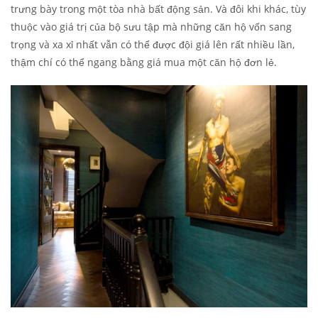
trưng bày trong một tòa nhà bất động sản. Và đôi khi khác, tùy
thuộc vào giá trị của bộ sưu tập mà những căn hộ vốn sang
trọng và xa xỉ nhất vẫn có thể được đội giá lên rất nhiều lần,
thậm chí có thể ngang bằng giá mua một căn hộ đơn lẻ.