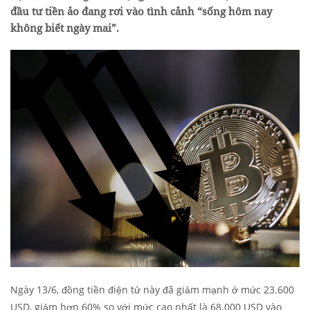
đầu tư tiền ảo đang rơi vào tình cảnh “sống hôm nay
không biết ngày mai”.
Ngày 13/6, đồng tiền điện tử này đã giảm mạnh ở mức 23.600
USD, giảm hơn 60% so với mức cao nhất là 68.000 USD vào