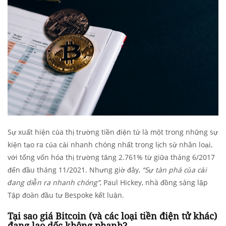
Sự xuất hiện của thị trường tiền điện tử là một trong những sự
kiện tạo ra của cải nhanh chóng nhất trong lịch sử nhân loại,
với tổng vốn hóa thị trường tăng 2.761% từ giữa tháng 6/2017
đến đầu tháng 11/2021. Nhưng giờ đây,
“Sự tàn phá của cải
đang diễn ra nhanh chóng”
, Paul Hickey, nhà đồng sáng lập
Tập đoàn đầu tư Bespoke kết luận.
Tại sao giá Bitcoin (và các loại tiền điện tử khác)
đang lao dốc không phanh?