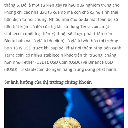
tháng 5. Đó là một sự kiện gây ra hậu quả nghiêm trọng cho
không chỉ các nhà đầu tư của nó mà còn cho cả hệ sinh thái
tiền điện tử nói chung. Nhiều nhà đầu tư đã mất toàn bộ số
tiền tiết kiệm cả đời của họ khi sử dụng Terra coin, một
stablecoin (một loại tiền kỹ thuật số được phát triển trên
Blockchain và có giá trị ổn định) có giá trị vốn hóa thị trường
hơn 18 tỷ USD trước khi sụp đổ. Phải nói thêm rằng bên cạnh
Terra coin, có nhiều stablecoin khác trên thị trường, chẳng
hạn như Tether (USDT), USD Coin (USDC) và Binance USD
(BUSD) – 3 stablecoin do ngân hàng trung ương phát hành.
Sự ảnh hưởng của thị trường chứng khoán