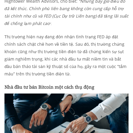
Hightower Wealth Advisors, cho biết:
“Nhưng bây giờ điều đó
đã kết thúc. Chính phủ liên bang không còn cung cấp hỗ trợ
tài chính như cũ và FED (Cục Dự trữ Liên bang) đã tăng lãi suất
để chống lạm phát cao
”.
Thị trường hiện nay đang đón nhận tình trạng FED áp đặt
chính sách chặt chẽ hơn về tiền tệ. Sau đó, thị trường chứng
khoán cũng như thị trường tiền điện tử đã chứng kiến sự sụt
giảm nghiêm trọng, khi các nhà đầu tư mất niềm tin và bắt
đầu bán tháo tài sản kỹ thuật số của họ, gây ra một cuộc “tắm
máu” trên thị trường tiền điện tử.
Nhà đầu tư bán Bitcoin một cách thụ động