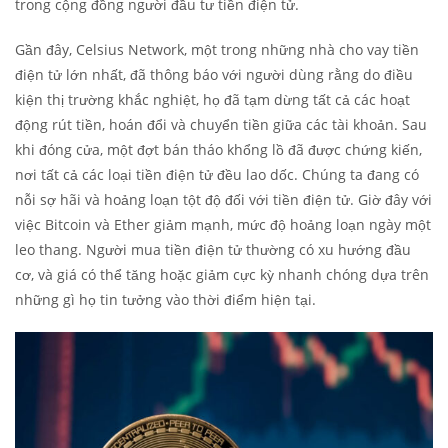
trong cộng đồng người đầu tư tiền điện tử.
Gần đây, Celsius Network, một trong những nhà cho vay tiền
điện tử lớn nhất, đã thông báo với người dùng rằng do điều
kiện thị trường khắc nghiệt, họ đã tạm dừng tất cả các hoạt
động rút tiền, hoán đổi và chuyển tiền giữa các tài khoản. Sau
khi đóng cửa, một đợt bán tháo khổng lồ đã được chứng kiến,
nơi tất cả các loại tiền điện tử đều lao dốc. Chúng ta đang có
nỗi sợ hãi và hoảng loạn tột độ đối với tiền điện tử. Giờ đây với
việc Bitcoin và Ether giảm mạnh, mức độ hoảng loạn ngày một
leo thang. Người mua tiền điện tử thường có xu hướng đầu
cơ, và giá có thể tăng hoặc giảm cực kỳ nhanh chóng dựa trên
những gì họ tin tưởng vào thời điểm hiện tại.