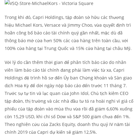
Trong khi đó, Capri Holdings, tập đoàn sở hữu các thương
hiệu Michael Kors, Versace và Jimmy Choo, vừa quyết định trì
hoãn công bố báo cáo tài chính quý gần nhất, mặc dù đã
thông báo mở cửa hơn 50% các cửa hàng trên toàn cầu, với
100% cửa hàng tại Trung Quốc và 15% cửa hàng tại châu Mỹ.
Với lý do cần thêm thời gian để phân tích báo cáo do nhân
viên làm báo cáo tài chính đang phải làm việc từ xa, Capri
Holdings đệ trình hồ sơ đến Ủy ban Chứng khoán và Sàn giao
dịch Hoa Kỳ để dời ngày nộp báo cáo đến trước 11 tháng 7.
Trước sự tự tin và lạc quan của John Idol, Chủ tịch kiêm CEO
tập đoàn, thị trường và các nhà đầu tư tỏ ra hoài nghi vì giá cổ
phiếu của tập đoàn vào mùa thu vừa rồi đã giảm 6,60% xuống
còn 15,29 USD, khi chỉ số Dow và S&P 500 giảm chưa đến 1%.
Theo nghiên cứu của Zacks Equity, doanh thu quý IV năm tài
chính 2019 của Capri dự kiến ​​sẽ giảm 12,5%.