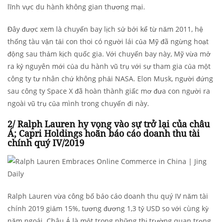
lĩnh vực du hành không gian thương mại.
Đây được xem là chuyến bay lịch sử bởi kể từ năm 2011, hệ
thống tàu vận tải con thoi có người lái của Mỹ đã ngừng hoạt
động sau thảm kịch quốc gia. Với chuyến bay này, Mỹ vừa mở
ra kỷ nguyên mới của du hành vũ trụ với sự tham gia của một
công ty tư nhân chứ không phải NASA. Elon Musk, người đứng
sau công ty Space X đã hoàn thành giấc mơ đưa con người ra
ngoài vũ trụ của mình trong chuyến đi này.
2/ Ralph Lauren hy vọng vào sự trở lại của châu
Á; Capri Holdings hoãn báo cáo doanh thu tài
chính quý IV/2019
Ralph Lauren vừa công bố báo cáo doanh thu quý IV năm tài
chính 2019 giảm 15%, tương đương 1,3 tỷ USD so với cùng kỳ
năm ngoái. Châu Á là một trong những thị trường quan trọng