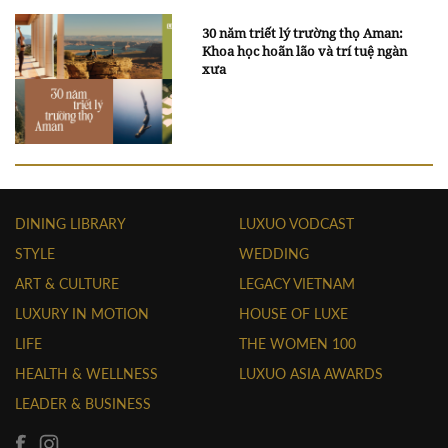
30 năm triết lý trường thọ Aman:
Khoa học hoãn lão và trí tuệ ngàn
xưa
DINING LIBRARY
LUXUO VODCAST
STYLE
WEDDING
ART & CULTURE
LEGACY VIETNAM
LUXURY IN MOTION
HOUSE OF LUXE
LIFE
THE WOMEN 100
HEALTH & WELLNESS
LUXUO ASIA AWARDS
LEADER & BUSINESS