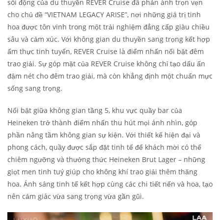
sôi động của du thuyền REVER Cruise đã phản ánh trọn vẹn
cho chủ đề “VIETNAM LEGACY ARISE”, nơi những giá trị tinh
hoa được tôn vinh trong một trải nghiệm đẳng cấp giàu chiều
sâu và cảm xúc. Với không gian du thuyền sang trọng kết hợp
ẩm thực tinh tuyển, REVER Cruise là điểm nhấn nổi bật đêm
trao giải. Sự góp mặt của REVER Cruise không chỉ tạo dấu ấn
đậm nét cho đêm trao giải, mà còn khẳng định một chuẩn mực
sống sang trọng.
Nổi bật giữa không gian tầng 5, khu vực quầy bar của
Heineken trở thành điểm nhấn thu hút mọi ánh nhìn, góp
phần nâng tầm không gian sự kiện. Với thiết kế hiện đại và
phong cách, quầy được sắp đặt tinh tế để khách mời có thể
chiêm ngưỡng và thưởng thức Heineken Brut Lager – những
giọt men tinh tuý giúp cho không khí trao giải thêm thăng
hoa. Ánh sáng tinh tế kết hợp cùng các chi tiết nến và hoa, tạo
nên cảm giác vừa sang trọng vừa gần gũi.