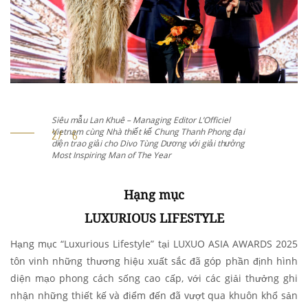
Siêu mẫu Lan Khuê – Managing Editor L’Officiel
Vietnam cùng Nhà thiết kế Chung Thanh Phong đại
diện trao giải cho Nữ ca sĩ Minh Tuyết với giải thưởng
Most Inspiring Woman of The Year
Hạng mục
LUXURIOUS LIFESTYLE
Hạng mục “Luxurious Lifestyle”
tại LUXUO ASIA AWARDS 2025
tôn vinh những thương hiệu xuất sắc đã góp phần định hình
diện mạo phong cách sống cao cấp, với các giải thưởng ghi
nhận những thiết kế và điểm đến đã vượt qua khuôn khổ sản