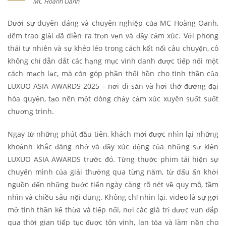
MC Hoành Oanh
Dưới sự duyên dáng và chuyên nghiệp của MC Hoàng Oanh,
đêm trao giải đã diễn ra trọn vẹn và đầy cảm xúc. Với phong
thái tự nhiên và sự khéo léo trong cách kết nối câu chuyện, cô
không chỉ dẫn dắt các hạng mục vinh danh được tiếp nối một
cách mạch lạc, mà còn góp phần thổi hồn cho tinh thần của
LUXUO ASIA AWARDS 2025 – nơi di sản và hơi thở đương đại
hòa quyện, tạo nên một dòng chảy cảm xúc xuyên suốt suốt
chương trình.
Ngay từ những phút đầu tiên, khách mời được nhìn lại những
khoảnh khắc đáng nhớ và đầy xúc động của những sự kiện
LUXUO ASIA AWARDS trước đó. Từng thước phim tái hiện sự
chuyển mình của giải thưởng qua từng năm, từ dấu ấn khởi
nguồn đến những bước tiến ngày càng rõ nét về quy mô, tầm
nhìn và chiều sâu nội dung. Không chỉ nhìn lại, video là sự gợi
mở tinh thần kế thừa và tiếp nối, nơi các giá trị được vun đắp
qua thời gian tiếp tục được tôn vinh, lan tỏa và làm nền cho