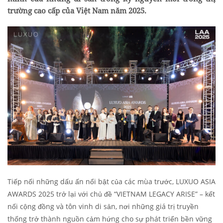
trường cao cấp của Việt Nam năm 2025.
Tiếp nối những dấu ấn nổi bật của các mùa trước, LUXUO ASIA
AWARDS 2025 trở lại với chủ đề “VIETNAM LEGACY ARISE” – kết
nối cộng đồng và tôn vinh di sản, nơi những giá trị truyền
thống trở thành nguồn cảm hứng cho sự phát triển bền vững