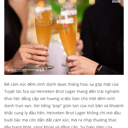
Để cảm xúc đêm vinh danh được thăng hoa, sự góp mặt của
Tuyệt tác bia sủi Heineken Brut Lager mang đến trải nghiệm
khai tiệc đẳng cấp với hương vị độc bản cho một đêm vinh
danh trọn vẹn. Với tiếng “pop” giòn tan của nút bần và khoảnh
khắc cụng ly đầu tiên, Heineken Brut Lager không chỉ mở đầu
buổi tiệc mà còn dẫn dắt cảm xúc, mở ra nhịp thưởng thức
đầy hứng khởi, sảng khoái và đẳng cấp. Sự hiện diện của