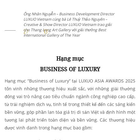
Ông Nhân Nguyễn – Business Development Director
LUXUO Vietnam cùng bà Lê Thuỳ Thảo Nguyên –
Creative & Show Director LUXUO Vietnam trao giải
cho Đại diện Pink Pearl by Olivier E. với giải thưởng
Best Restaurant of The Year
Hạng mục
BUSINESS OF LUXURY
Hạng mục “Business of Luxury” tại LUXUO ASIA AWARDS 2025
tôn vinh những thương hiệu xuất sắc, với những giải thưởng
đóng vai trò nâng cao tiêu chuẩn ngành công nghiệp cao cấp,
từ trải nghiệm dịch vụ, tinh tế trong thiết kế đến các sáng kiến
bền vững, góp phần lan tỏa giá trị di sản Việt và định hình một
tương lai phát triển toàn diện và bền vững
. Các thương hiệu
được vinh danh trong hạng mục bao gồm: