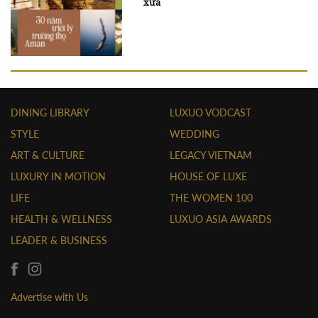
xưa
DINING LIBRARY
LUXUO VODCAST
STYLE
WEDDING
ART & CULTURE
LEGACY VIETNAM
LUXURY IN MOTION
HOUSE OF LUXE
LIFE
THE WOMEN 100
HEALTH & WELLNESS
LUXUO ASIA AWARDS
LEADER & BUSINESS
Advertise with Us