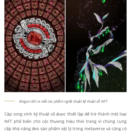
Bvlgari
đã ra mắt tác phẩm nghệ thuật kỹ thuật số NFT
Cặp song sinh kỹ thuật số được thiết lập để trở thành một loại
NFT phổ biến cho các thương hiệu thời trang vì chúng cung
cấp khả năng đeo sản phẩm vật lý trong metaverse và cũng có