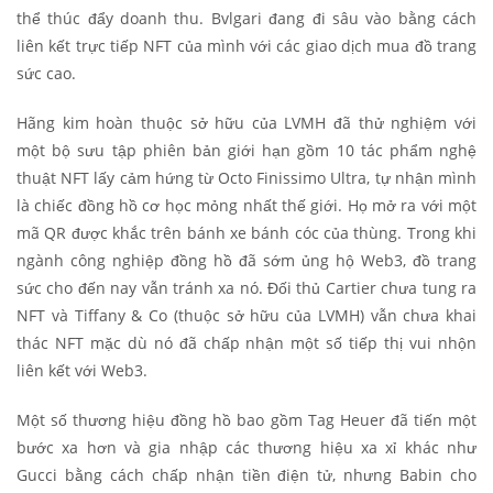
thể thúc đẩy doanh thu. Bvlgari đang đi sâu vào bằng cách
liên kết trực tiếp NFT của mình với các giao dịch mua đồ trang
sức cao.
Hãng kim hoàn thuộc sở hữu của LVMH đã thử nghiệm với
một bộ sưu tập phiên bản giới hạn gồm 10 tác phẩm nghệ
thuật NFT lấy cảm hứng từ Octo Finissimo Ultra, tự nhận mình
là chiếc đồng hồ cơ học mỏng nhất thế giới. Họ mở ra với một
mã QR được khắc trên bánh xe bánh cóc của thùng. Trong khi
ngành công nghiệp đồng hồ đã sớm ủng hộ Web3, đồ trang
sức cho đến nay vẫn tránh xa nó. Đối thủ Cartier chưa tung ra
NFT và Tiffany & Co (thuộc sở hữu của LVMH) vẫn chưa khai
thác NFT mặc dù nó đã chấp nhận một số tiếp thị vui nhộn
liên kết với Web3.
Một số thương hiệu đồng hồ bao gồm Tag Heuer đã tiến một
bước xa hơn và gia nhập các thương hiệu xa xỉ khác như
Gucci bằng cách chấp nhận tiền điện tử, nhưng Babin cho