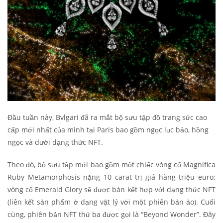
Đầu tuần này, Bvlgari đã ra mắt bộ sưu tập đồ trang sức cao
cấp mới nhất của mình tại Paris bao gồm ngọc lục bảo, hồng
ngọc và dưới dạng thức NFT.
Theo đó, bộ sưu tập mới bao gồm một chiếc vòng cổ Magnifica
Ruby Metamorphosis nặng 10 carat trị giá hàng triệu euro;
vòng cổ Emerald Glory sẽ được bán kết hợp với dạng thức NFT
(liên kết sản phẩm ở dạng vật lý với một phiên bản ảo). Cuối
cùng, phiên bản NFT thứ ba được gọi là “Beyond Wonder”. Đây