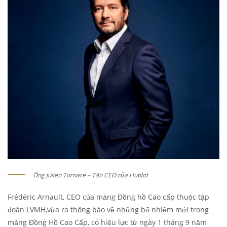
Ông Julien Tornare – Tân CEO của Hublot
Frédéric Arnault, CEO của mảng Đồng hồ Cao cấp thuộc tập
đoàn LVMH,vừa ra thông báo về những bổ nhiệm mới trong
mảng Đồng Hồ Cao Cấp, có hiệu lực từ ngày 1 tháng 9 năm