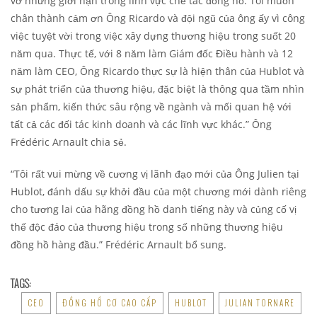
vỡ những giới hạn trong lĩnh vực chế tác đồng hồ. Tôi muốn
chân thành cảm ơn Ông Ricardo và đội ngũ của ông ấy vì công
việc tuyệt vời trong việc xây dựng thương hiệu trong suốt 20
năm qua. Thực tế, với 8 năm làm Giám đốc Điều hành và 12
năm làm CEO, Ông Ricardo thực sự là hiện thân của Hublot và
sự phát triển của thương hiệu, đặc biệt là thông qua tầm nhìn
sản phẩm, kiến thức sâu rộng về ngành và mối quan hệ với
tất cả các đối tác kinh doanh và các lĩnh vực khác.” Ông
Frédéric Arnault chia sẻ.
“Tôi rất vui mừng về cương vị lãnh đạo mới của Ông Julien tại
Hublot, đánh dấu sự khởi đầu của một chương mới dành riêng
cho tương lai của hãng đồng hồ danh tiếng này và củng cố vị
thế độc đáo của thương hiệu trong số những thương hiệu
đồng hồ hàng đầu.” Frédéric Arnault bổ sung.
TAGS:
CEO
ĐỒNG HỒ CƠ CAO CẤP
HUBLOT
JULIAN TORNARE