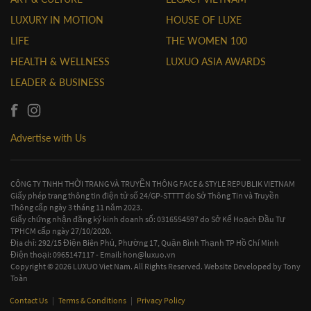
LUXURY IN MOTION
HOUSE OF LUXE
LIFE
THE WOMEN 100
HEALTH & WELLNESS
LUXUO ASIA AWARDS
LEADER & BUSINESS
Advertise with Us
CÔNG TY TNHH THỜI TRANG VÀ TRUYỀN THÔNG FACE & STYLE REPUBLIK VIETNAM
Giấy phép trang thông tin điện tử số 24/GP-STTTT do Sở Thông Tin và Truyền
Thông cấp ngày 3 tháng 11 năm 2023.
Giấy chứng nhận đăng ký kinh doanh số: 0316554597 do Sở Kế Hoạch Đầu Tư
TPHCM cấp ngày 27/10/2020.
Địa chỉ: 292/15 Điện Biên Phủ, Phường 17, Quận Bình Thạnh TP Hồ Chí Minh
Điện thoại: 0965147117 - Email:
hon@luxuo.vn
Copyright © 2026 LUXUO Viet Nam. All Rights Reserved. Website Developed by
Tony
Toàn
Contact Us
|
Terms & Conditions
|
Privacy Policy