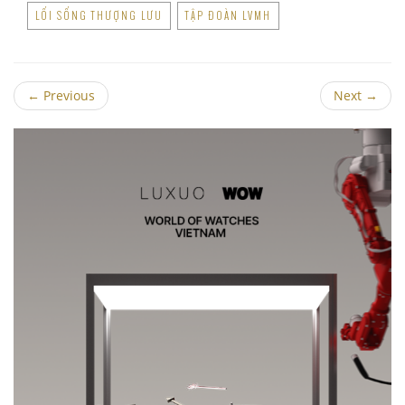
LỐI SỐNG THƯỢNG LƯU
TẬP ĐOÀN LVMH
←
Previous
Next
→