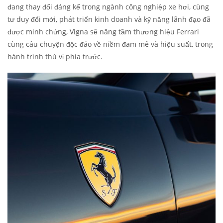
đang thay đổi đáng kể trong ngành công nghiệp xe hơi, cùng
tư duy đổi mới, phát triển kinh doanh và kỹ năng lãnh đạo đã
được minh chứng, Vigna sẽ nâng tầm thương hiệu Ferrari
cùng câu chuyện độc đáo về niềm đam mê và hiệu suất, trong
hành trình thú vị phía trước.