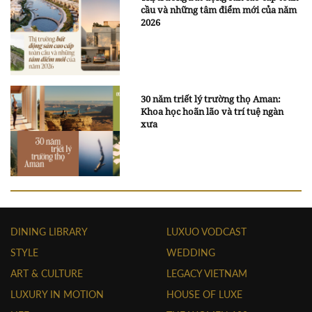
cầu và những tâm điểm mới của năm
2026
30 năm triết lý trường thọ Aman:
Khoa học hoãn lão và trí tuệ ngàn
xưa
DINING LIBRARY
LUXUO VODCAST
STYLE
WEDDING
ART & CULTURE
LEGACY VIETNAM
LUXURY IN MOTION
HOUSE OF LUXE