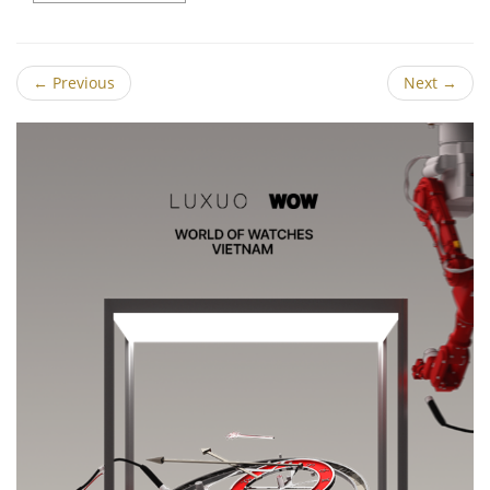
←
Previous
Next
→