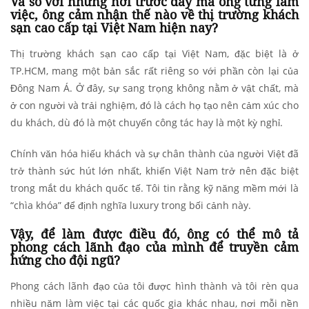
Và so với những nơi trước đây mà ông từng làm
việc, ông cảm nhận thế nào về thị trường khách
sạn cao cấp tại Việt Nam hiện nay?
Thị trường khách sạn cao cấp tại Việt Nam, đặc biệt là ở
TP.HCM, mang một bản sắc rất riêng so với phần còn lại của
Đông Nam Á. Ở đây, sự sang trọng không nằm ở vật chất, mà
ở con người và trải nghiệm, đó là cách họ tạo nên cảm xúc cho
du khách, dù đó là một chuyến công tác hay là một kỳ nghỉ.
Chính văn hóa hiếu khách và sự chân thành của người Việt đã
trở thành sức hút lớn nhất, khiến Việt Nam trở nên đặc biệt
trong mắt du khách quốc tế. Tôi tin rằng kỹ năng mềm mới là
“chìa khóa” để định nghĩa luxury trong bối cảnh này.
Vậy, để làm được điều đó, ông có thể mô tả
phong cách lãnh đạo của mình để truyền cảm
hứng cho đội ngũ?
Phong cách lãnh đạo của tôi được hình thành và tôi rèn qua
nhiều năm làm việc tại các quốc gia khác nhau, nơi mỗi nền