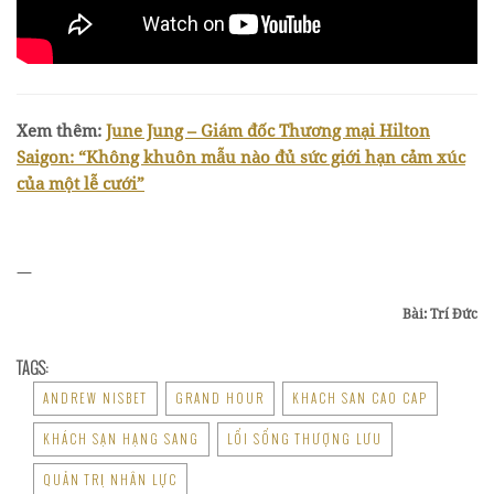
Xem thêm:
June Jung – Giám đốc Thương mại Hilton
Saigon: “Không khuôn mẫu nào đủ sức giới hạn cảm xúc
của một lễ cưới”
—
Bài: Trí Đức
TAGS:
ANDREW NISBET
GRAND HOUR
KHACH SAN CAO CAP
KHÁCH SẠN HẠNG SANG
LỐI SỐNG THƯỢNG LƯU
QUẢN TRỊ NHÂN LỰC