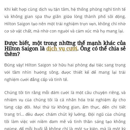
Khi kết hợp cùng dịch vụ tận tâm, hệ thống phòng nghỉ tinh tế
và không gian spa thư giãn giữa lòng thành phố sôi động,
Hilton Saigon tạo nên một trải nghiệm trọn vẹn, không chỉ nhờ
cơ sở vật chất, mà nhờ con người và cảm xúc mà họ mang lại.
Được biết, một trong những thế mạnh khác của
Hilton Saigon là
dịch vụ cưới
. Ông có thể chia sẻ
thêm?
Đúng vậy! Hilton Saigon sở hữu hai phòng đại tiệc sang trọng
với tầm nhìn hướng sông, được thiết kế để mang lại trải
nghiệm cưới đẳng cấp và tinh tế.
Chúng tôi tin rằng mỗi đám cưới là một câu chuyện riêng, và
nhiệm vụ của chúng tôi là cá nhân hóa trải nghiệm ấy cho
từng cặp đôi. Mọi thứ từ không gian, ẩm thực, đến chi tiết
trang trí… đều được chăm chút kỹ lưỡng. Đội ngũ của chúng
tôi làm việc với niềm đam mê và tinh thần sáng tạo không
ngừng, để mỗi buổi lễ không chỉ là một sự kiện, mà là một kỷ