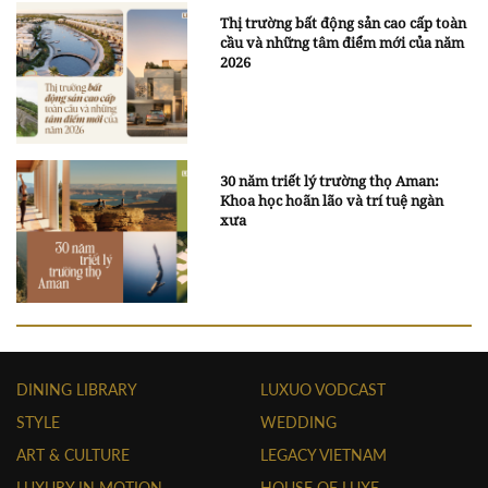
Thị trường bất động sản cao cấp toàn
cầu và những tâm điểm mới của năm
2026
30 năm triết lý trường thọ Aman:
Khoa học hoãn lão và trí tuệ ngàn
xưa
DINING LIBRARY
LUXUO VODCAST
STYLE
WEDDING
ART & CULTURE
LEGACY VIETNAM
LUXURY IN MOTION
HOUSE OF LUXE