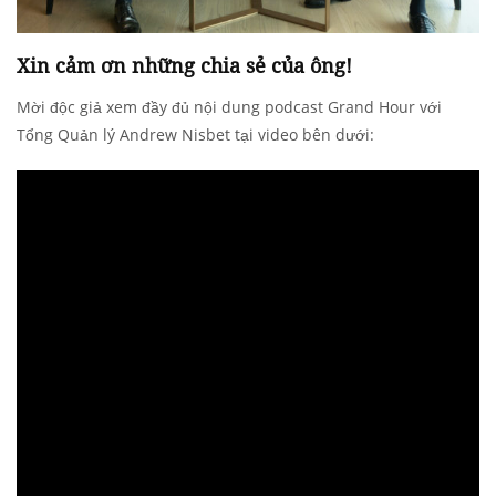
Xin cảm ơn những chia sẻ của ông!
Mời độc giả xem đầy đủ nội dung podcast Grand Hour với
Tổng Quản lý Andrew Nisbet tại video bên dưới: