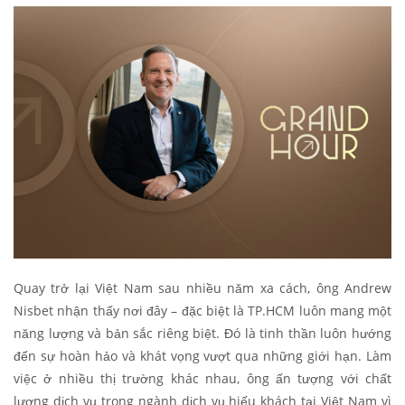
Quay trở lại Việt Nam sau nhiều năm xa cách, ông Andrew
Nisbet nhận thấy nơi đây – đặc biệt là TP.HCM luôn mang một
năng lượng và bản sắc riêng biệt. Đó là tinh thần luôn hướng
đến sự hoàn hảo và khát vọng vượt qua những giới hạn. Làm
việc ở nhiều thị trường khác nhau, ông ấn tượng với chất
lượng dịch vụ trong ngành dịch vụ hiếu khách tại Việt Nam vì