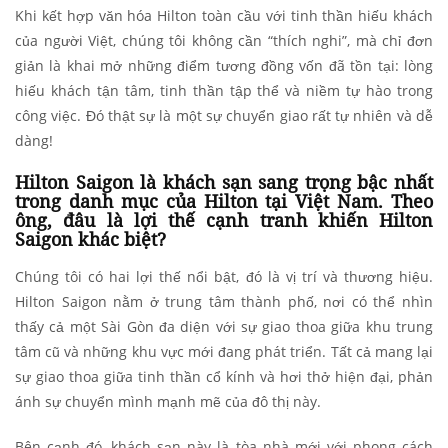
Khi kết hợp văn hóa Hilton toàn cầu với tinh thần hiếu khách
của người Việt, chúng tôi không cần “thích nghi”, mà chỉ đơn
giản là khai mở những điểm tương đồng vốn đã tồn tại: lòng
hiếu khách tận tâm, tinh thần tập thể và niềm tự hào trong
công việc. Đó thật sự là một sự chuyển giao rất tự nhiên và dễ
dàng!
Hilton Saigon là khách sạn sang trọng bậc nhất
trong danh mục của Hilton tại Việt Nam. Theo
ông, đâu là lợi thế cạnh tranh khiến Hilton
Saigon khác biệt?
Chúng tôi có hai lợi thế nổi bật, đó là vị trí và thương hiệu.
Hilton Saigon nằm ở trung tâm thành phố, nơi có thể nhìn
thấy cả một Sài Gòn đa diện với sự giao thoa giữa khu trung
tâm cũ và những khu vực mới đang phát triển. Tất cả mang lại
sự giao thoa giữa tinh thần cổ kính và hơi thở hiện đại, phản
ánh sự chuyển mình mạnh mẽ của đô thị này.
Bên cạnh đó, khách sạn này là tòa nhà mới với phong cách