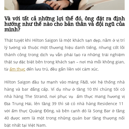
Và với tất cả những lợi thế đó, ông đặt ra định
hướng như thế nào cho bản thân và đội ngũ của
mình?
Thật tuyệt khi Hilton Saigon là một khách sạn đẹp, nằm ở vị trí
lý tưởng và thuộc một thương hiệu danh tiếng, nhưng cốt lõi
thành công trong dịch vụ vẫn phải tạo ra những trải nghiệm
thật sự đặc biệt bên trong khách sạn – nơi mà mỗi không gian,
từ
ẩm thực
đến lưu trú, đều gắn liền với cảm xúc.
Hilton Saigon đầu tư mạnh vào mảng F&B, với hệ thống nhà
hàng và bar đẳng cấp. Ví dụ như ở tầng 10 thì chúng tôi có
nhà hàng The Strand, nơi phục vụ ẩm thực mang hương vị
Địa Trung Hải, lên tầng 39 thì sẽ có nhà hàng Residence 11
với ẩm thực Quảng Đông, và bên cạnh đó là Song Bar ở tầng
40 được xem là một trong những quán bar tầng thượng nổi
bật nhất tại Việt Nam.